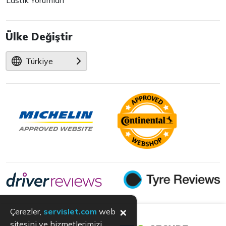
Lastik Yorumları
Ülke Değiştir
Türkiye
×
Çerezler,
servislet.com
web
sitesini ve hizmetlerimizi