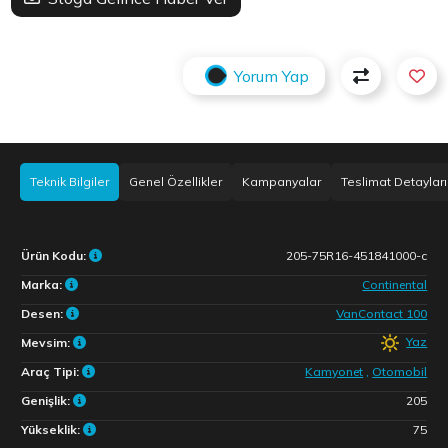
Yorum Yap
Teknik Bilgiler
Genel Özellikler
Kampanyalar
Teslimat Detayları
Ürün Kodu:
205-75R16-451841000-c
Marka:
Continental
Desen:
VanContact 100
Yaz
Mevsim:
Araç Tipi:
Kamyonet
,
Otomobil
Genişlik:
205
Yükseklik:
75