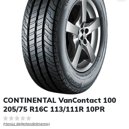
Item 1 of 1
CONTINENTAL VanContact 100
205/75 R16C 113/111R 10PR
(Henüz değerlendirilmemiş)