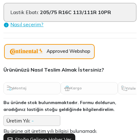
Lastik Ebatı:
205/75 R16C 113/111R 10PR
Nasıl seçerim?
Approved Webshop
Ürününüzü Nasıl Teslim Almak İstersiniz?
Montaj
Kargo
Vale
Bu üründe stok bulunmamaktadır. Formu doldurun,
aradığınız lastiğin stoğu geldiğinde bilgilendirelim.
Üretim Yılı:
-
Bu ürüne ait üretim yılı bilgisi bulunamadı.
Stoğa Gelince Haber Ver