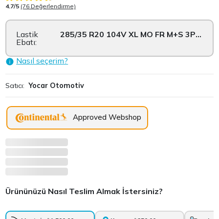
4.7/5
(76 Değerlendirme)
Lastik
285/35 R20 104V XL MO FR M+S 3PMSF
Ebatı:
Nasıl seçerim?
Satıcı:
Yocar Otomotiv
Approved Webshop
Ürününüzü Nasıl Teslim Almak İstersiniz?