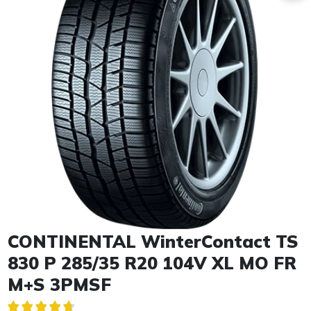
Item 1 of 1
CONTINENTAL WinterContact TS
830 P 285/35 R20 104V XL MO FR
M+S 3PMSF