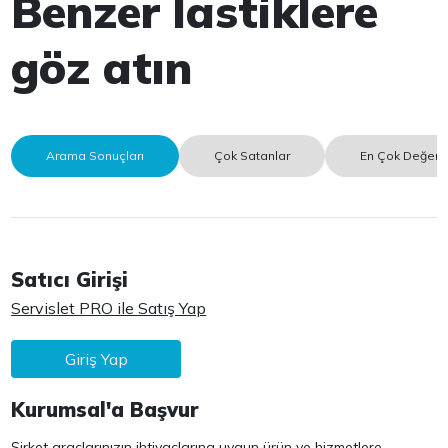
Benzer lastiklere
göz atın
Arama Sonuçları
Çok Satanlar
En Çok Değerle
Satıcı Girişi
Servislet PRO ile Satış Yap
Giriş Yap
Kurumsal'a Başvur
Şirket araçlarınızın ihtiyaçlarına uygun ürün ve hizmetlere