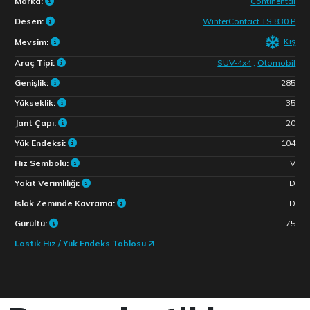
Marka:
Continental
Desen:
WinterContact TS 830 P
Kış
Mevsim:
Araç Tipi:
SUV-4x4
,
Otomobil
Genişlik:
285
Yükseklik:
35
Jant Çapı:
20
Yük Endeksi:
104
Hız Sembolü:
V
Yakıt Verimliliği:
D
Islak Zeminde Kavrama:
D
Gürültü:
75
Lastik Hız / Yük Endeks Tablosu