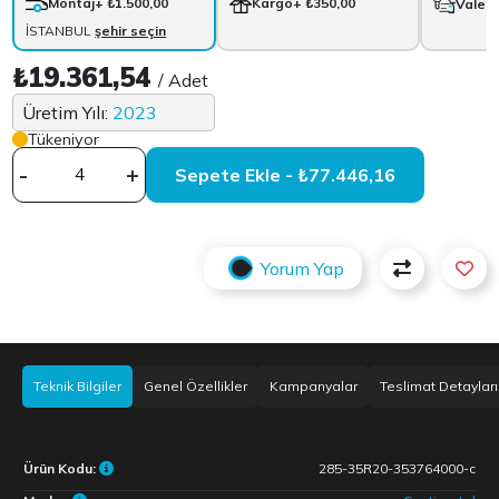
Montaj
+ ₺1.500,00
Kargo
+ ₺350,00
Vale
+
İSTANBUL
şehir seçin
₺19.361,54
/ Adet
Üretim Yılı:
2023
Tükeniyor
-
+
Sepete Ekle - ₺77.446,16
Yorum Yap
Teknik Bilgiler
Genel Özellikler
Kampanyalar
Teslimat Detayları
Ürün Kodu:
285-35R20-353764000-c