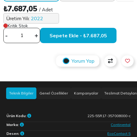
₺7.687,05
/ Adet
Üretim Yılı:
2022
Kritik Stok
-
+
Sepete Ekle - ₺7.687,05
Yorum Yap
Teknik Bilgiler
Genel Özellikler
Kampanyalar
Teslimat Detayları
Ürün Kodu:
225-55R17-357008000-c
Marka:
Continental
Desen:
EcoContact 5