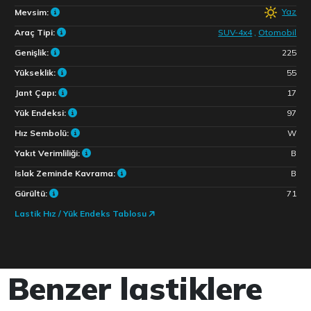
Yaz
Mevsim:
Araç Tipi:
SUV-4x4
,
Otomobil
Genişlik:
225
Yükseklik:
55
Jant Çapı:
17
Yük Endeksi:
97
Hız Sembolü:
W
Yakıt Verimliliği:
B
Islak Zeminde Kavrama:
B
Gürültü:
71
Lastik Hız / Yük Endeks Tablosu
Benzer lastiklere