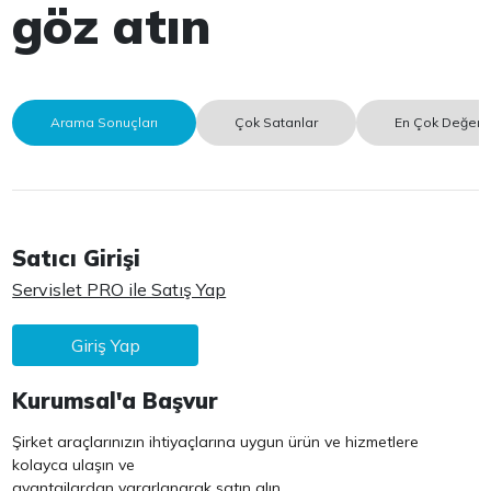
göz atın
Arama Sonuçları
Çok Satanlar
En Çok Değerle
Satıcı Girişi
Servislet PRO ile Satış Yap
Giriş Yap
Kurumsal'a Başvur
Şirket araçlarınızın ihtiyaçlarına uygun ürün ve hizmetlere
kolayca ulaşın ve
avantajlardan yararlanarak satın alın.