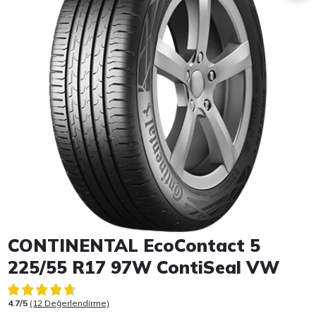
Item 1 of 1
CONTINENTAL EcoContact 5
225/55 R17 97W ContiSeal VW
4.7/5
(12 Değerlendirme)