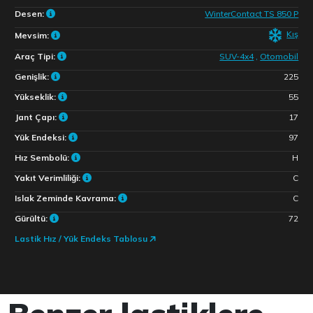
Desen:
WinterContact TS 850 P
Kış
Mevsim:
Araç Tipi:
SUV-4x4
,
Otomobil
Genişlik:
225
Yükseklik:
55
Jant Çapı:
17
Yük Endeksi:
97
Hız Sembolü:
H
Yakıt Verimliliği:
C
Islak Zeminde Kavrama:
C
Gürültü:
72
Lastik Hız / Yük Endeks Tablosu