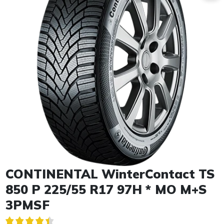
Item 1 of 1
CONTINENTAL WinterContact TS
850 P 225/55 R17 97H * MO M+S
3PMSF