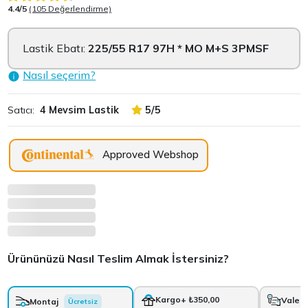
4.4/5
(105 Değerlendirme)
Lastik Ebatı:
225/55 R17 97H * MO M+S 3PMSF
Nasıl seçerim?
Satıcı:
4 Mevsim Lastik
5/5
Approved Webshop
Ürününüzü Nasıl Teslim Almak İstersiniz?
Kargo
+ ₺350,00
Vale
+
Montaj
Ücretsiz