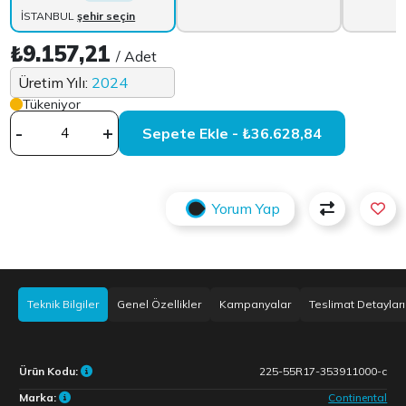
İSTANBUL
şehir seçin
₺9.157,21
/ Adet
Üretim Yılı:
2024
Tükeniyor
-
+
Sepete Ekle - ₺36.628,84
Yorum Yap
Teknik Bilgiler
Genel Özellikler
Kampanyalar
Teslimat Detayları
Ürün Kodu:
225-55R17-353911000-c
Marka:
Continental