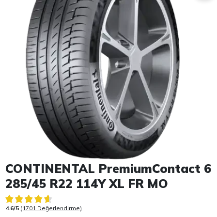
Item 1 of 1
CONTINENTAL PremiumContact 6
285/45 R22 114Y XL FR MO
4.6/5
(1701 Değerlendirme)