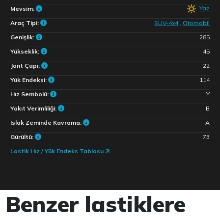
Yaz
Mevsim:
Araç Tipi:
SUV-4x4
,
Otomobil
Genişlik:
285
Yükseklik:
45
Jant Çapı:
22
Yük Endeksi:
114
Hız Sembolü:
Y
Yakıt Verimliliği:
B
Islak Zeminde Kavrama:
A
Gürültü:
73
Lastik Hız / Yük Endeks Tablosu
Benzer lastiklere