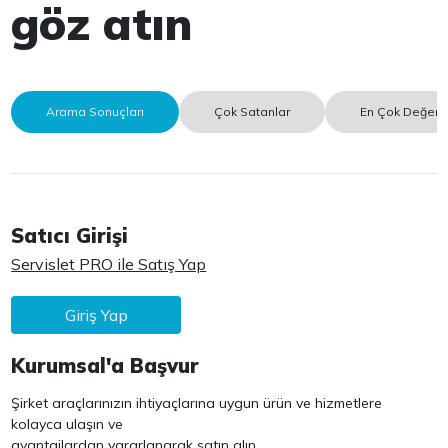
göz atın
Arama Sonuçları
Çok Satanlar
En Çok Değerle
Satıcı Girişi
Servislet PRO ile Satış Yap
Giriş Yap
Kurumsal'a Başvur
Şirket araçlarınızın ihtiyaçlarına uygun ürün ve hizmetlere
kolayca ulaşın ve
avantajlardan yararlanarak satın alın.