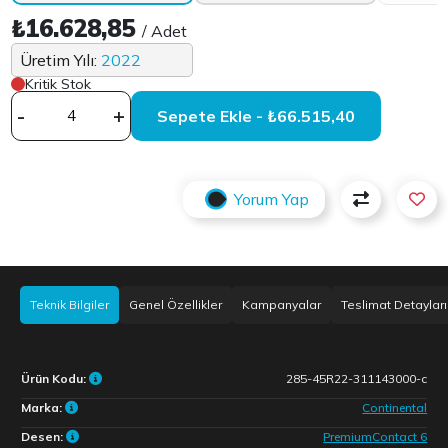
₺16.628,85
/ Adet
Üretim Yılı:
2022
Kritik Stok
-
+
Sepete Ekle - ₺66.515,40
Yorum Yap
Teknik Bilgiler
Genel Özellikler
Kampanyalar
Teslimat Detayları
Ürün Kodu:
285-45R22-311143000-c
Marka:
Continental
Desen:
PremiumContact 6