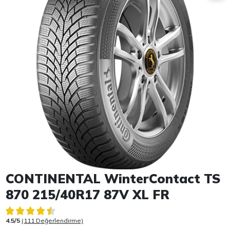
Item 1 of 1
CONTINENTAL WinterContact TS
870 215/40R17 87V XL FR
4.5/5
(111 Değerlendirme)