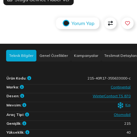
Yorum Yap
Teknik Bilgiler
Genel Özellikler
Kampanyalar
Teslimat Detayları
Ürün Kodu:
215-40R17-355633000-c
Marka:
Continental
Desen:
WinterContact TS 870
Kış
Mevsim:
Araç Tipi:
Otomobil
Genişlik:
215
Yükseklik:
40