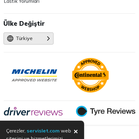
Lastik Yorumları
Ülke Değiştir
Türkiye
×
Çerezler,
servislet.com
web
sitesini ve hizmetlerimizi