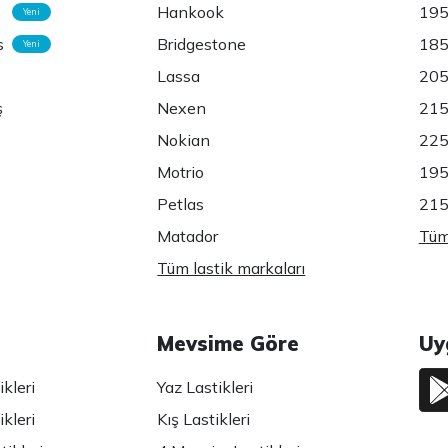
Hankook
195
Yeni
s
Bridgestone
185
Yeni
Lassa
205
ş
Nexen
215
Nokian
225
Motrio
195
Petlas
215
Matador
Tüm 
Tüm lastik markaları
Mevsime Göre
Uy
kleri
Yaz Lastikleri
kleri
Kış Lastikleri