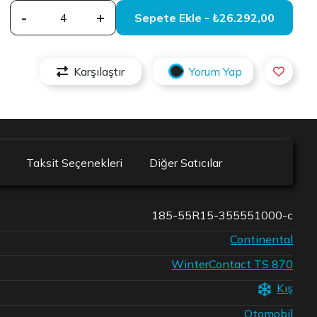
-
+
Sepete Ekle - ₺26.292,00
Karşılaştır
Yorum Yap
Taksit Seçenekleri
Diğer Satıcılar
185-55R15-355551000-c
Continental
WinterContact TS 870
Kış
Otomobil