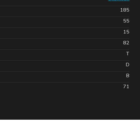
185
55
15
82
T
D
B
71