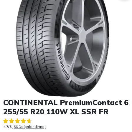
Item 1 of 1
CONTINENTAL PremiumContact 6
255/55 R20 110W XL SSR FR
4.7/5
(56 Değerlendirme)