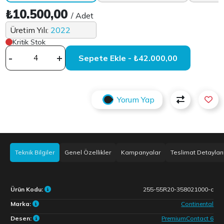
₺10.500,00
/ Adet
Üretim Yılı:
2022
Kritik Stok
-
+
Sepete Ekle - ₺42.000,00
Yorum Yap
Teknik Bilgiler
Genel Özellikler
Kampanyalar
Teslimat Detayları
Ürün Kodu:
255-55R20-358021000-c
Marka:
Continental
Desen:
PremiumContact 6