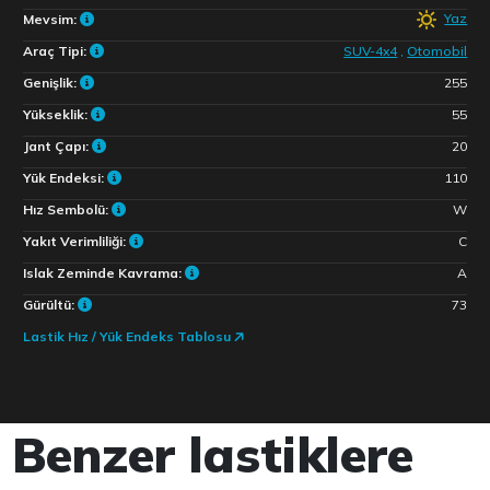
Yaz
Mevsim:
Araç Tipi:
SUV-4x4
,
Otomobil
Genişlik:
255
Yükseklik:
55
Jant Çapı:
20
Yük Endeksi:
110
Hız Sembolü:
W
Yakıt Verimliliği:
C
Islak Zeminde Kavrama:
A
Gürültü:
73
Lastik Hız / Yük Endeks Tablosu
Benzer lastiklere