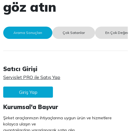
göz atın
Arama Sonuçları
Çok Satanlar
En Çok Değerle
Satıcı Girişi
Servislet PRO ile Satış Yap
Giriş Yap
Kurumsal'a Başvur
Şirket araçlarınızın ihtiyaçlarına uygun ürün ve hizmetlere
kolayca ulaşın ve
avantajlardan yararlanarak satın alın.