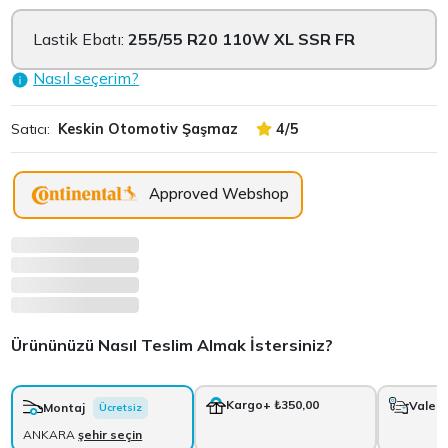
Lastik Ebatı:
255/55 R20 110W XL SSR FR
Nasıl seçerim?
Satıcı:
Keskin Otomotiv Şaşmaz
4/5
Approved Webshop
Ürününüzü Nasıl Teslim Almak İstersiniz?
Kargo
+ ₺350,00
Vale
+
Montaj
Ücretsiz
ANKARA
şehir seçin