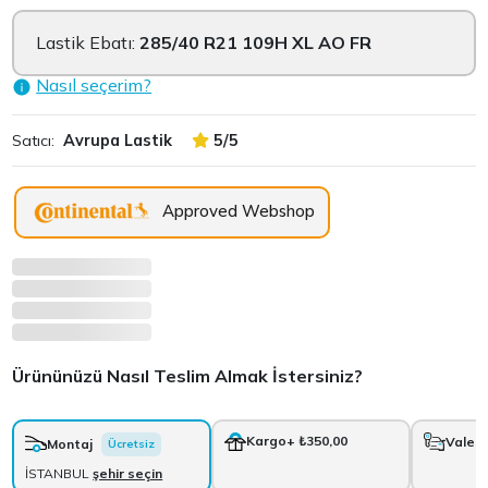
Lastik Ebatı:
285/40 R21 109H XL AO FR
Nasıl seçerim?
Satıcı:
Avrupa Lastik
5/5
Approved Webshop
Ürününüzü Nasıl Teslim Almak İstersiniz?
Kargo
+ ₺350,00
Vale
+
Montaj
Ücretsiz
İSTANBUL
şehir seçin