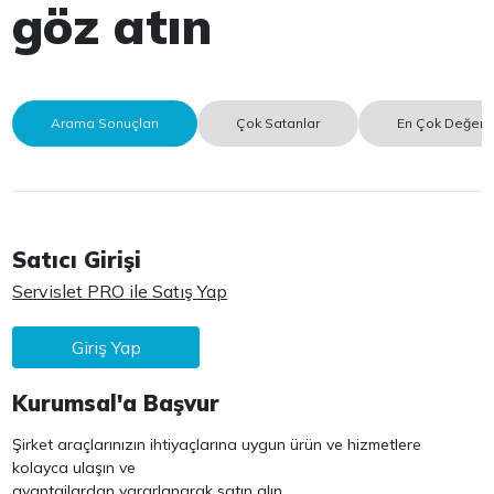
göz atın
Arama Sonuçları
Çok Satanlar
En Çok Değerle
Satıcı Girişi
Servislet PRO ile Satış Yap
Giriş Yap
Kurumsal'a Başvur
Şirket araçlarınızın ihtiyaçlarına uygun ürün ve hizmetlere
kolayca ulaşın ve
avantajlardan yararlanarak satın alın.