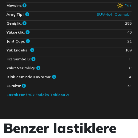
Yaz
Mevsim:
Araç Tipi:
SUV-4x4
,
Otomobil
Genişlik:
285
Yükseklik:
40
Jant Çapı:
21
Yük Endeksi:
109
Hız Sembolü:
H
Yakıt Verimliliği:
C
Islak Zeminde Kavrama:
A
Gürültü:
73
Lastik Hız / Yük Endeks Tablosu
Benzer lastiklere