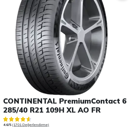
Item 1 of 1
CONTINENTAL PremiumContact 6
285/40 R21 109H XL AO FR
4.6/5
(1701 Değerlendirme)