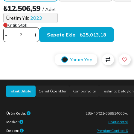
₺12.506,59
/ Adet
Üretim Yılı:
2023
Kritik Stok
-
+
Sepete Ekle - ₺25.013,18
Yorum Yap
Teknik Bilgiler
Genel Özellikler
Kampanyalar
Teslimat Detayları
Ürün Kodu:
285-40R21-358514000-c
Marka:
Continental
Desen:
PremiumContact 6