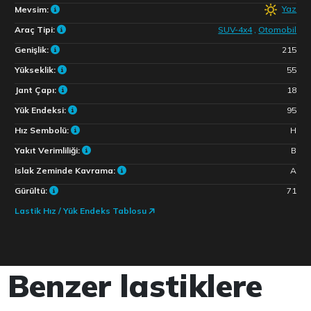
Yaz
Mevsim:
Araç Tipi:
SUV-4x4
,
Otomobil
Genişlik:
215
Yükseklik:
55
Jant Çapı:
18
Yük Endeksi:
95
Hız Sembolü:
H
Yakıt Verimliliği:
B
Islak Zeminde Kavrama:
A
Gürültü:
71
Lastik Hız / Yük Endeks Tablosu
Benzer lastiklere