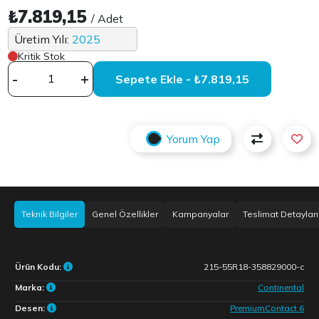
₺7.819,15
/ Adet
Üretim Yılı:
2025
Kritik Stok
-
+
Sepete Ekle - ₺7.819,15
Yorum Yap
Teknik Bilgiler
Genel Özellikler
Kampanyalar
Teslimat Detayları
Ürün Kodu:
215-55R18-358829000-c
Marka:
Continental
Desen:
PremiumContact 6