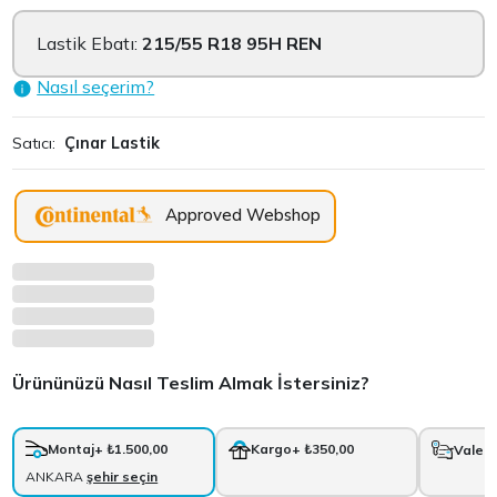
Lastik Ebatı:
215/55 R18 95H REN
Nasıl seçerim?
Satıcı:
Çınar Lastik
Approved Webshop
Ürününüzü Nasıl Teslim Almak İstersiniz?
Montaj
+ ₺1.500,00
Kargo
+ ₺350,00
Vale
+
ANKARA
şehir seçin