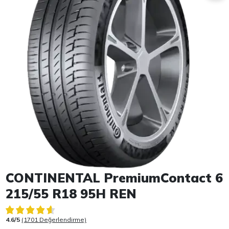
Item 1 of 1
CONTINENTAL PremiumContact 6
215/55 R18 95H REN
4.6/5
(1701 Değerlendirme)