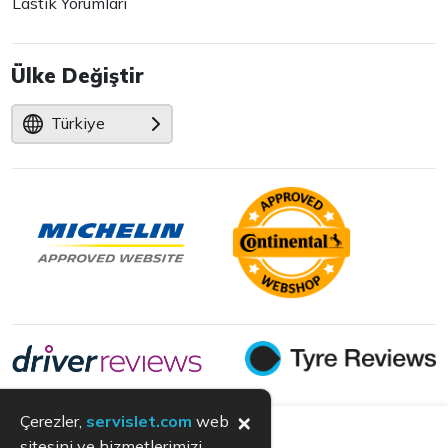
Lastik Yorumları
Ülke Değiştir
Türkiye
×
Çerezler,
servislet.com
web
sitesini ve hizmetlerimizi