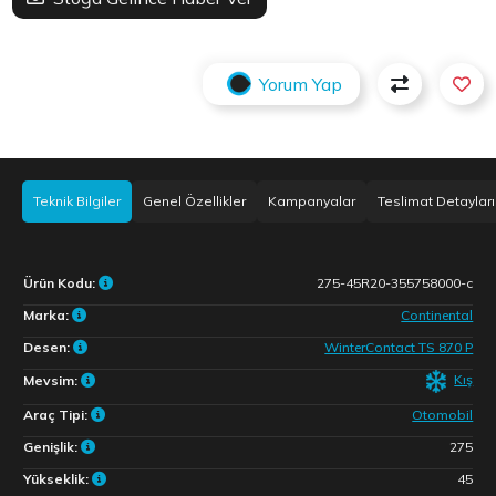
Yorum Yap
Teknik Bilgiler
Genel Özellikler
Kampanyalar
Teslimat Detayları
Ürün Kodu:
275-45R20-355758000-c
Marka:
Continental
Desen:
WinterContact TS 870 P
Kış
Mevsim:
Araç Tipi:
Otomobil
Genişlik:
275
Yükseklik:
45