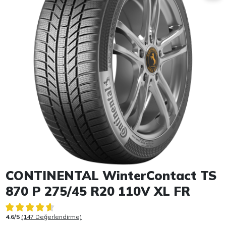
Item 1 of 1
CONTINENTAL WinterContact TS
870 P 275/45 R20 110V XL FR
4.6/5
(147 Değerlendirme)