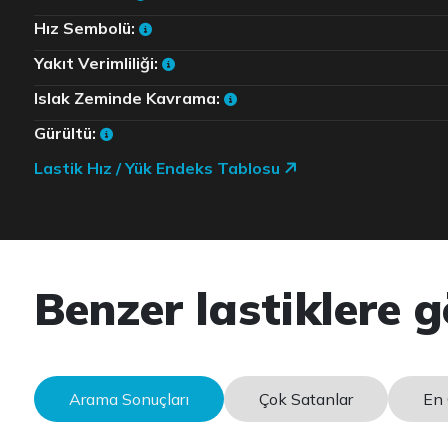
Hız Sembolü:
Yakıt Verimliliği:
Islak Zeminde Kavrama:
Gürültü:
Lastik Hız / Yük Endeks Tablosu
Benzer lastiklere g
Arama Sonuçları
Çok Satanlar
En 