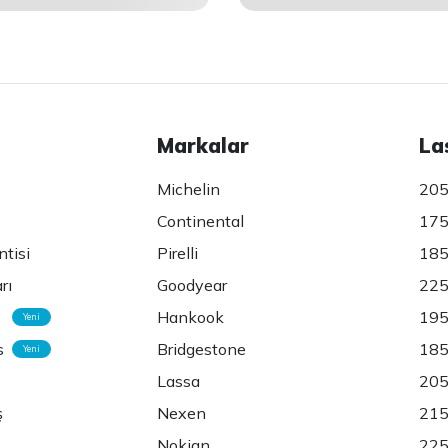
Markalar
La
Michelin
205
Continental
175
ntisi
Pirelli
185
rı
Goodyear
225
Hankook
195
Yeni
s
Bridgestone
185
Yeni
Lassa
205
ş
Nexen
215
Nokian
225