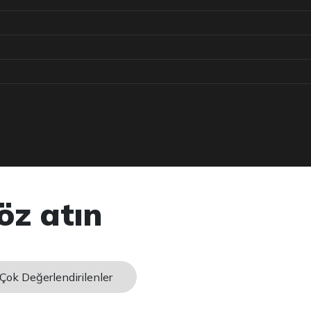
öz atın
Çok Değerlendirilenler