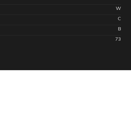
W
C
B
73