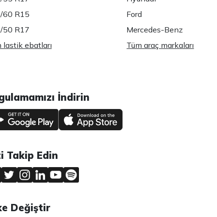
/60 R15
Ford
/50 R17
Mercedes-Benz
lastik ebatları
Tüm araç markaları
gulamamızı İndirin
zi Takip Edin
ke Değiştir