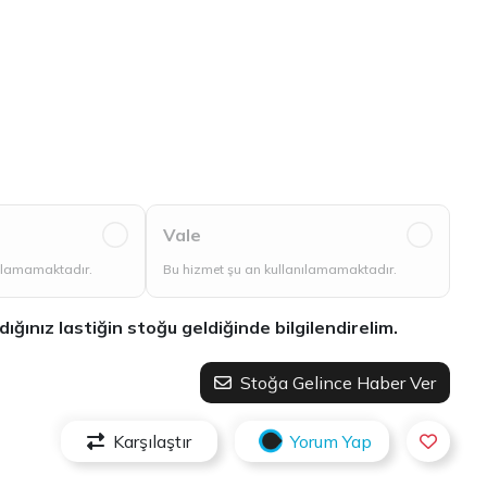
Vale
nılamamaktadır.
Bu hizmet şu an kullanılamamaktadır.
ınız lastiğin stoğu geldiğinde bilgilendirelim.
Stoğa Gelince Haber Ver
Karşılaştır
Yorum Yap