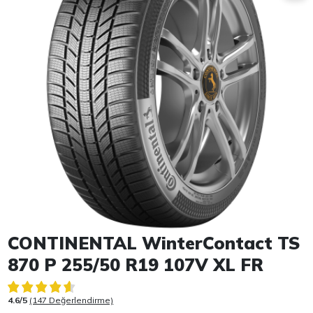
Item 1 of 1
CONTINENTAL WinterContact TS
870 P 255/50 R19 107V XL FR
4.6/5
(147 Değerlendirme)