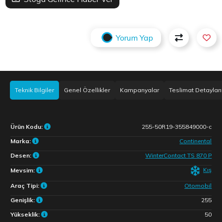
Yorum Yap
Teknik Bilgiler
Genel Özellikler
Kampanyalar
Teslimat Detayları
Ürün Kodu:
255-50R19-355849000-c
Marka:
Continental
Desen:
WinterContact TS 870 P
Kış
Mevsim:
Araç Tipi:
Otomobil
Genişlik:
255
Yükseklik:
50