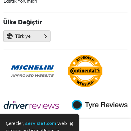
Lastik Yorumları
Ülke Değiştir
Türkiye
×
Çerezler,
servislet.com
web
sitesini ve hizmetlerimizi