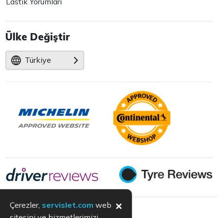
Lastik Yorumları
Ülke Değiştir
Türkiye
×
Çerezler,
servislet.com
web
sitesini ve hizmetlerimizi