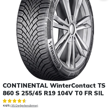
Item 1 of 1
CONTINENTAL WinterContact TS
860 S 255/45 R19 104V T0 FR SIL
4.6/5
(35 Değerlendirme)