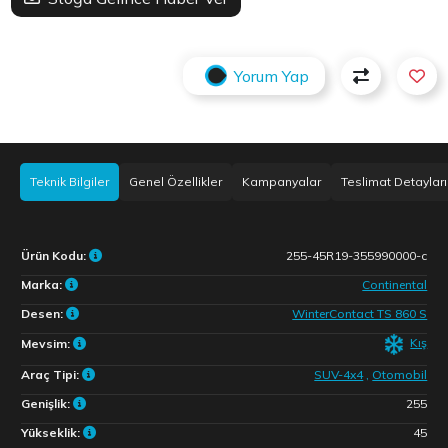
Yorum Yap
Teknik Bilgiler
Genel Özellikler
Kampanyalar
Teslimat Detayları
Ürün Kodu:
255-45R19-355990000-c
Marka:
Continental
Desen:
WinterContact TS 860 S
Kış
Mevsim:
Araç Tipi:
SUV-4x4
,
Otomobil
Genişlik:
255
Yükseklik:
45