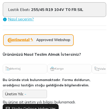
Lastik Ebatı:
255/45 R19 104V T0 FR SIL
Nasıl seçerim?
Approved Webshop
Ürününüzü Nasıl Teslim Almak İstersiniz?
Montaj
Kargo
Vale
Bu üründe stok bulunmamaktadır. Formu doldurun,
aradığınız lastiğin stoğu geldiğinde bilgilendirelim.
Üretim Yılı:
-
Bu ürüne ait üretim yılı bilgisi bulunamadı.
Stoğa Gelince Haber Ver