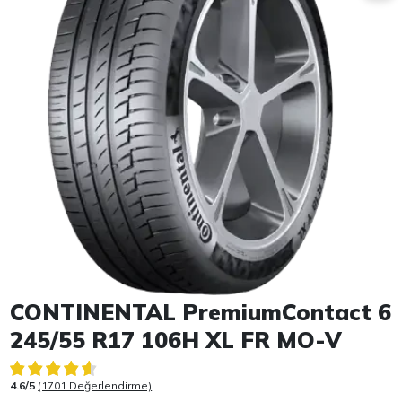
Item 1 of 1
CONTINENTAL PremiumContact 6
245/55 R17 106H XL FR MO-V
4.6/5
(1701 Değerlendirme)