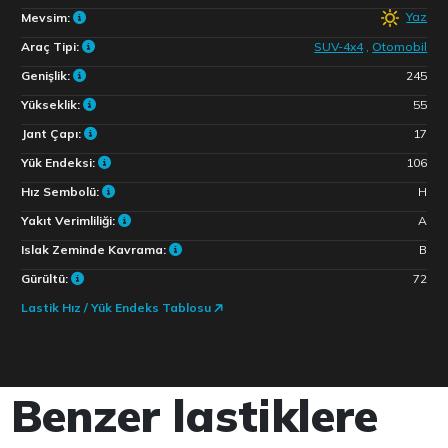
Yaz
Mevsim:
Araç Tipi:
SUV-4x4
,
Otomobil
Genişlik:
245
Yükseklik:
55
Jant Çapı:
17
Yük Endeksi:
106
Hız Sembolü:
H
Yakıt Verimliliği:
A
Islak Zeminde Kavrama:
B
Gürültü:
72
Lastik Hız / Yük Endeks Tablosu
Benzer lastiklere