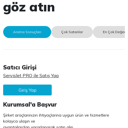
göz atın
Arama Sonuçları
Çok Satanlar
En Çok Değerle
Satıcı Girişi
Servislet PRO ile Satış Yap
Giriş Yap
Kurumsal'a Başvur
Şirket araçlarınızın ihtiyaçlarına uygun ürün ve hizmetlere
kolayca ulaşın ve
avantajlardan yararlanarak satın alın.