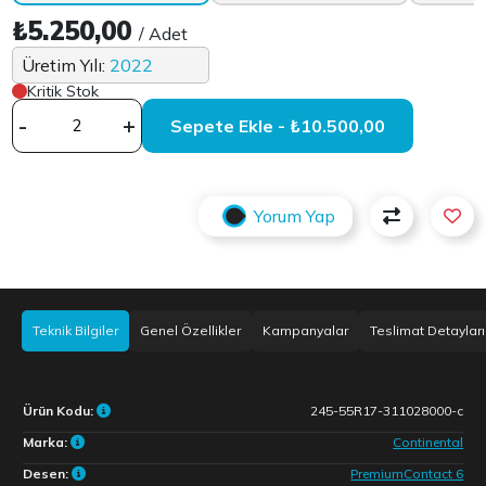
₺5.250,00
/ Adet
Üretim Yılı:
2022
Kritik Stok
-
+
Sepete Ekle - ₺10.500,00
Yorum Yap
Teknik Bilgiler
Genel Özellikler
Kampanyalar
Teslimat Detayları
Ürün Kodu:
245-55R17-311028000-c
Marka:
Continental
Desen:
PremiumContact 6