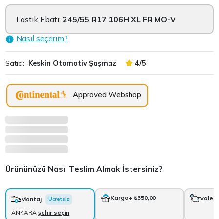
Lastik Ebatı:
245/55 R17 106H XL FR MO-V
Nasıl seçerim?
Satıcı:
Keskin Otomotiv Şaşmaz
4/5
Approved Webshop
Ürününüzü Nasıl Teslim Almak İstersiniz?
Kargo
+ ₺350,00
Vale
+
Montaj
Ücretsiz
ANKARA
şehir seçin