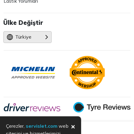
Lastik Yorumları
Ülke Değiştir
Türkiye
×
Çerezler,
servislet.com
web
sitesini ve hizmetlerimizi