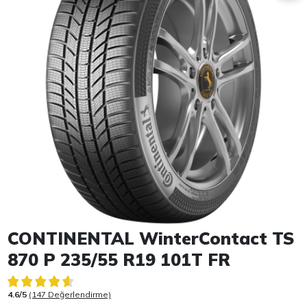
Item 1 of 1
CONTINENTAL WinterContact TS
870 P 235/55 R19 101T FR
4.6/5
(147 Değerlendirme)