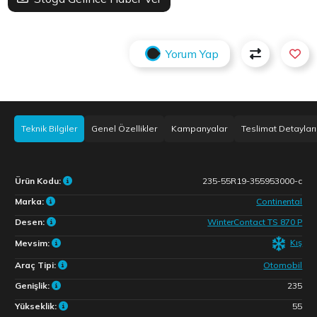
Yorum Yap
Teknik Bilgiler
Genel Özellikler
Kampanyalar
Teslimat Detayları
Ürün Kodu:
235-55R19-355953000-c
Marka:
Continental
Desen:
WinterContact TS 870 P
Kış
Mevsim:
Araç Tipi:
Otomobil
Genişlik:
235
Yükseklik:
55