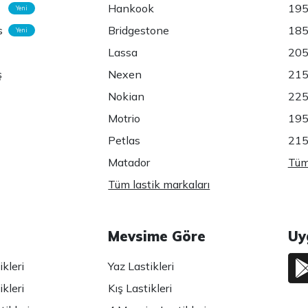
Hankook
195
Yeni
s
Bridgestone
185
Yeni
Lassa
205
ş
Nexen
215
Nokian
225
Motrio
195
Petlas
215
Matador
Tüm 
Tüm lastik markaları
Mevsime Göre
Uy
kleri
Yaz Lastikleri
kleri
Kış Lastikleri