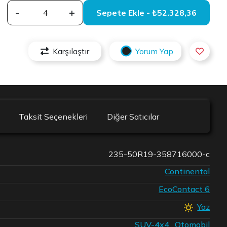
-
+
Sepete Ekle - ₺52.328,36
Karşılaştır
Yorum Yap
Taksit Seçenekleri
Diğer Satıcılar
235-50R19-358716000-c
Continental
EcoContact 6
Yaz
SUV-4x4
,
Otomobil