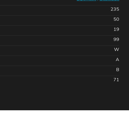
235
50
19
99
W
A
B
71