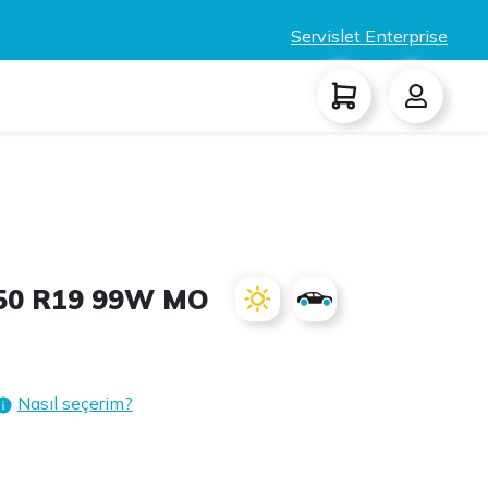
Servislet Enterprise
/50 R19 99W MO
Nasıl seçerim?