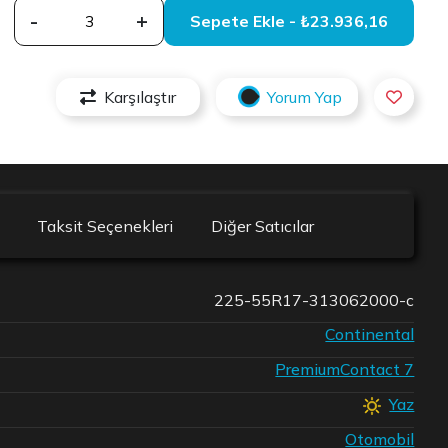
-
+
Sepete Ekle - ₺23.936,16
Karşılaştır
Yorum Yap
Taksit Seçenekleri
Diğer Satıcılar
225-55R17-313062000-c
Continental
PremiumContact 7
Yaz
Otomobil