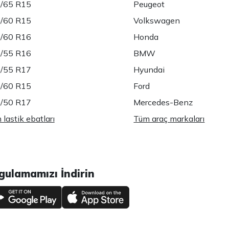
/65 R15
Peugeot
/60 R15
Volkswagen
/60 R16
Honda
/55 R16
BMW
/55 R17
Hyundai
/60 R15
Ford
/50 R17
Mercedes-Benz
lastik ebatları
Tüm araç markaları
gulamamızı İndirin