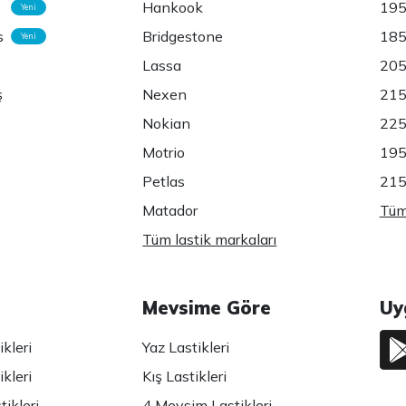
Hankook
195
Yeni
s
Bridgestone
185
Yeni
Lassa
205
ş
Nexen
215
Nokian
225
Motrio
195
Petlas
215
Matador
Tüm 
Tüm lastik markaları
Mevsime Göre
Uy
kleri
Yaz Lastikleri
kleri
Kış Lastikleri
ikleri
4 Mevsim Lastikleri