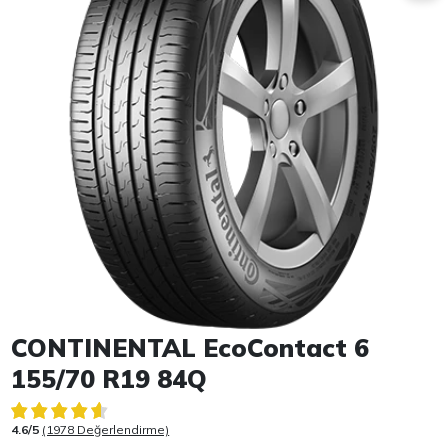
Item 1 of 1
CONTINENTAL EcoContact 6
155/70 R19 84Q
4.6/5
(1978 Değerlendirme)