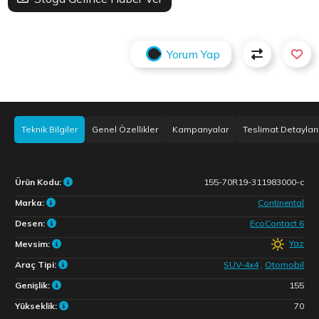
Yorum Yap
Teknik Bilgiler
Genel Özellikler
Kampanyalar
Teslimat Detayları
Ürün Kodu:
155-70R19-311983000-c
Marka:
Continental
Desen:
EcoContact 6
Yaz
Mevsim:
Araç Tipi:
SUV-4x4
,
Otomobil
Genişlik:
155
Yükseklik:
70