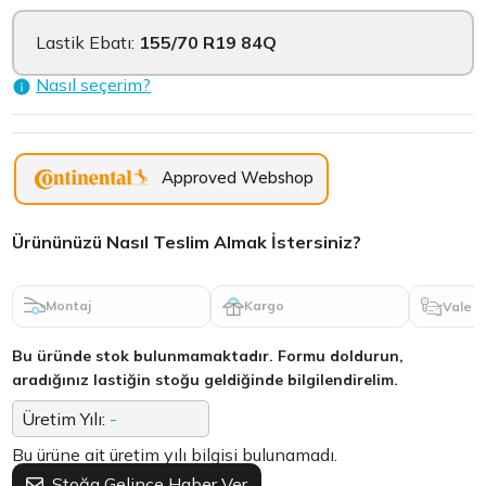
Lastik Ebatı:
155/70 R19 84Q
Nasıl seçerim?
Approved Webshop
Ürününüzü Nasıl Teslim Almak İstersiniz?
Montaj
Kargo
Vale
Bu üründe stok bulunmamaktadır. Formu doldurun,
aradığınız lastiğin stoğu geldiğinde bilgilendirelim.
Üretim Yılı:
-
Bu ürüne ait üretim yılı bilgisi bulunamadı.
Stoğa Gelince Haber Ver