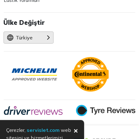
Lastik Yorumları
Ülke Değiştir
Türkiye
×
Çerezler,
servislet.com
web
sitesini ve hizmetlerimizi