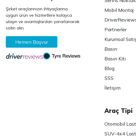
Servis Noktala
Şirket araçlarınızın ihtiyaçlarına
Mobil Montaj
uygun ürün ve hizmetlere kolayca
DriverReview
ulaşın ve avantajlardan yararlanarak
satın alın.
Partnerler
Kurumsal Satı
Hemen Başvur
Basın
Basın Kiti
Blog
SSS
İletişim
Araç Tipi
Otomobil Lasti
SUV-4x4 Lasti