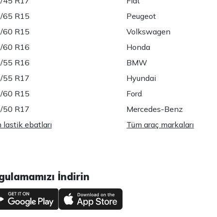
/45 R17
Fiat
/65 R15
Peugeot
/60 R15
Volkswagen
/60 R16
Honda
/55 R16
BMW
/55 R17
Hyundai
/60 R15
Ford
/50 R17
Mercedes-Benz
lastik ebatları
Tüm araç markaları
gulamamızı İndirin