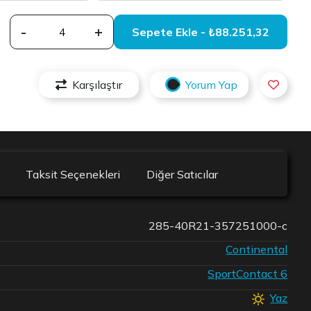
-
+
Sepete Ekle - ₺88.251,32
Karşılaştır
Yorum Yap
Taksit Seçenekleri
Diğer Satıcılar
285-40R21-357251000-c
Continental
SportContact 6
Yaz