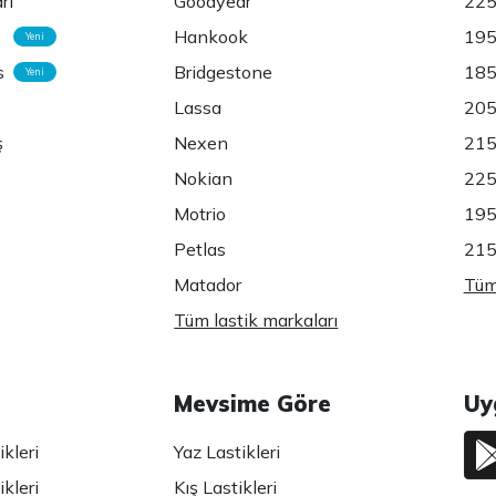
rı
Goodyear
225
Hankook
195
Yeni
s
Bridgestone
185
Yeni
Lassa
205
ş
Nexen
215
Nokian
225
Motrio
195
Petlas
215
Matador
Tüm 
Tüm lastik markaları
Mevsime Göre
Uy
kleri
Yaz Lastikleri
kleri
Kış Lastikleri