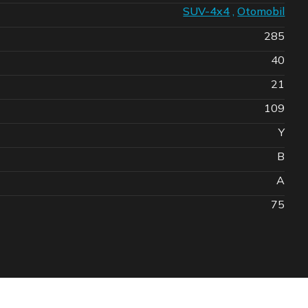
SUV-4x4
,
Otomobil
285
40
21
109
Y
B
A
75