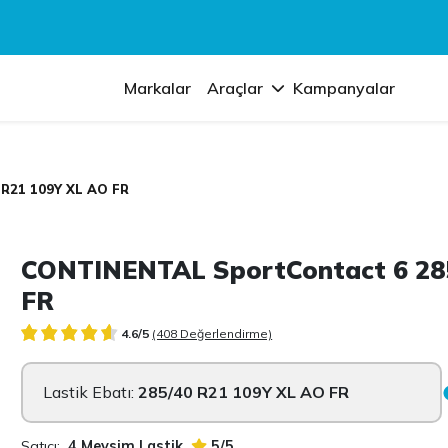
Markalar
Araçlar
Kampanyalar
 R21 109Y XL AO FR
CONTINENTAL SportContact 6 28
FR
4.6/5
(408 Değerlendirme)
Lastik Ebatı:
285/40 R21 109Y XL AO FR
Satıcı:
4 Mevsim Lastik
5/5