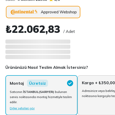
Approved Webshop
₺22.062,83
/ Adet
Ürününüzü Nasıl Teslim Almak İstersiniz?
Kargo
+ ₺350,00
Montaj
Ücretsiz
Adresinize veya belirle
Satıcının
İSTANBUL(SARIYER)
bulunan
noktasına kargoyla tesl
servis noktasında montaj hizmetiyle teslim
edilir.
Diğer şehirleri gör