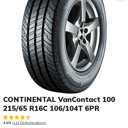
Item 1 of 1
CONTINENTAL VanContact 100
215/65 R16C 106/104T 6PR
4.5/5
(113 Değerlendirme)