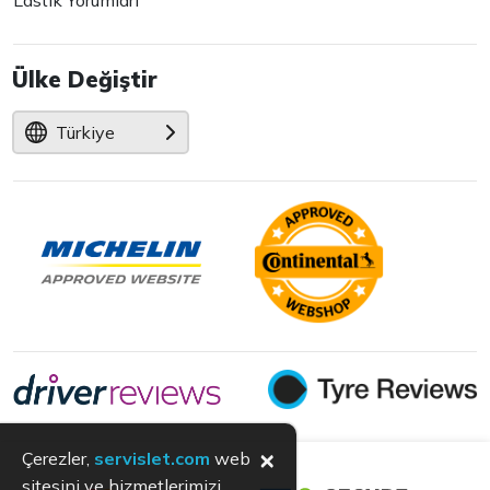
Lastik Yorumları
Ülke Değiştir
Türkiye
×
Çerezler,
servislet.com
web
sitesini ve hizmetlerimizi