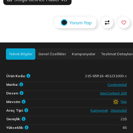
Yorum Yap
Teknik Bilgiler
Genel Özellikler
Kampanyalar
Teslimat Detayları
Ürün Kodu:
215-65R16-451231000-c
Marka:
Continental
Desen:
VanContact 100
Yaz
Mevsim:
Araç Tipi:
Kamyonet
,
Otomobil
Genişlik:
215
Yükseklik:
65