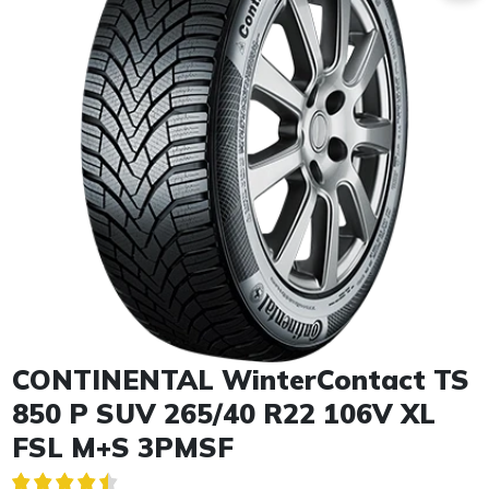
Item 1 of 1
CONTINENTAL WinterContact TS
850 P SUV 265/40 R22 106V XL
FSL M+S 3PMSF