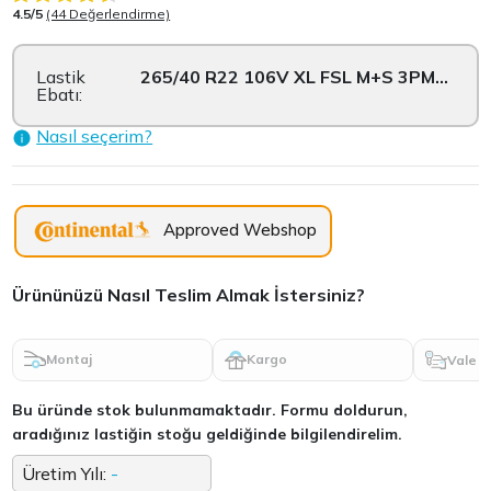
4.5/5
(44 Değerlendirme)
Lastik
265/40 R22 106V XL FSL M+S 3PMSF
Ebatı:
Nasıl seçerim?
Approved Webshop
Ürününüzü Nasıl Teslim Almak İstersiniz?
Montaj
Kargo
Vale
Bu üründe stok bulunmamaktadır. Formu doldurun,
aradığınız lastiğin stoğu geldiğinde bilgilendirelim.
Üretim Yılı:
-