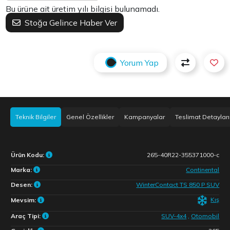
Bu ürüne ait üretim yılı bilgisi bulunamadı.
Stoğa Gelince Haber Ver
Yorum Yap
Teknik Bilgiler
Genel Özellikler
Kampanyalar
Teslimat Detayları
Ürün Kodu:
265-40R22-355371000-c
Marka:
Continental
Desen:
WinterContact TS 850 P SUV
Kış
Mevsim:
Araç Tipi:
SUV-4x4
,
Otomobil