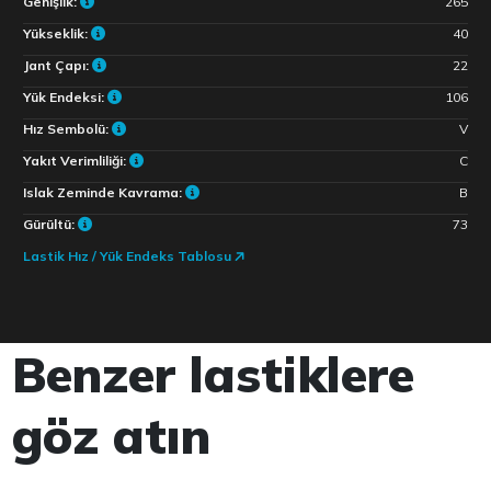
Genişlik:
265
Yükseklik:
40
Jant Çapı:
22
Yük Endeksi:
106
Hız Sembolü:
V
Yakıt Verimliliği:
C
Islak Zeminde Kavrama:
B
Gürültü:
73
Lastik Hız / Yük Endeks Tablosu
Benzer lastiklere
göz atın