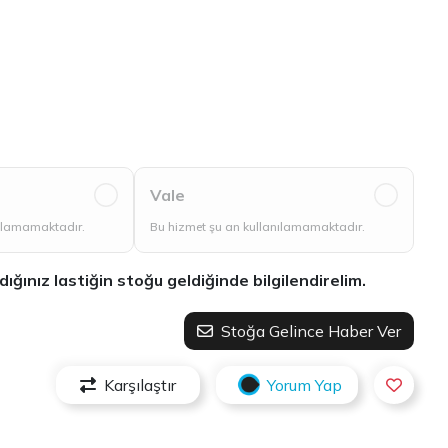
Vale
nılamamaktadır.
Bu hizmet şu an kullanılamamaktadır.
ınız lastiğin stoğu geldiğinde bilgilendirelim.
Stoğa Gelince Haber Ver
Karşılaştır
Yorum Yap