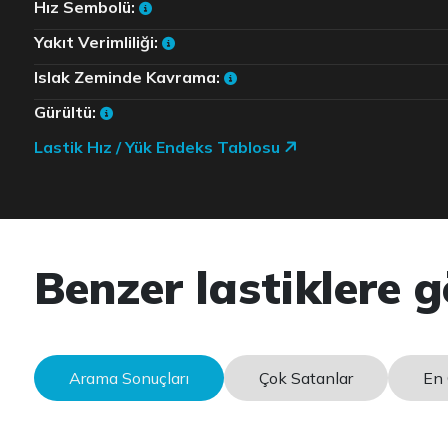
Hız Sembolü:
Yakıt Verimliliği:
Islak Zeminde Kavrama:
Gürültü:
Lastik Hız / Yük Endeks Tablosu
Benzer lastiklere g
Arama Sonuçları
Çok Satanlar
En 