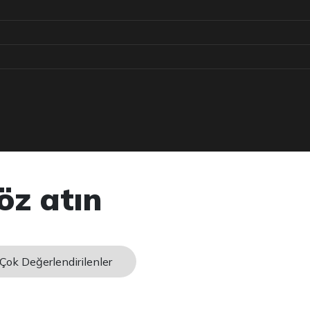
öz atın
Çok Değerlendirilenler