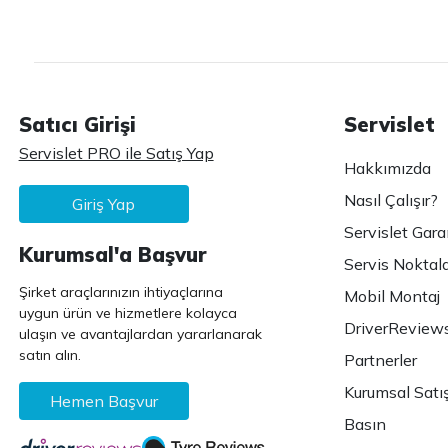
Satıcı Girişi
Servislet
Servislet PRO ile Satış Yap
Hakkımızda
Nasıl Çalışır?
Giriş Yap
Servislet Gara
Kurumsal'a Başvur
Servis Noktala
Şirket araçlarınızın ihtiyaçlarına
Mobil Montaj
uygun ürün ve hizmetlere kolayca
DriverReview
ulaşın ve avantajlardan yararlanarak
satın alın.
Partnerler
Kurumsal Satı
Hemen Başvur
Basın