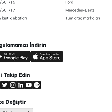
/60 R15
Ford
/50 R17
Mercedes-Benz
lastik ebatları
Tüm araç markaları
gulamamızı İndirin
zi Takip Edin
ke Değiştir