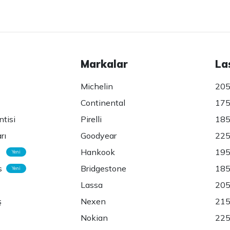
Markalar
La
Michelin
205
Continental
175
ntisi
Pirelli
185
rı
Goodyear
225
Hankook
195
Yeni
s
Bridgestone
185
Yeni
Lassa
205
ş
Nexen
215
Nokian
225