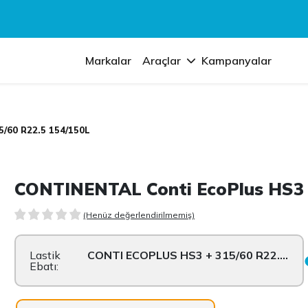
Markalar
Araçlar
Kampanyalar
5/60 R22.5 154/150L
CONTINENTAL Conti EcoPlus HS3 
(Henüz değerlendirilmemiş)
Lastik
CONTI ECOPLUS HS3 + 315/60 R22.5 154/...
Ebatı: