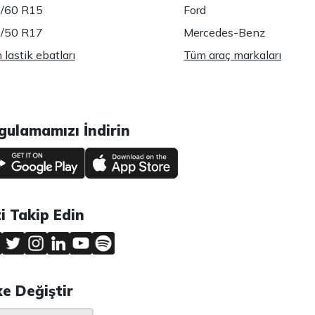
/60 R15
Ford
/50 R17
Mercedes-Benz
lastik ebatları
Tüm araç markaları
gulamamızı İndirin
zi Takip Edin
ke Değiştir