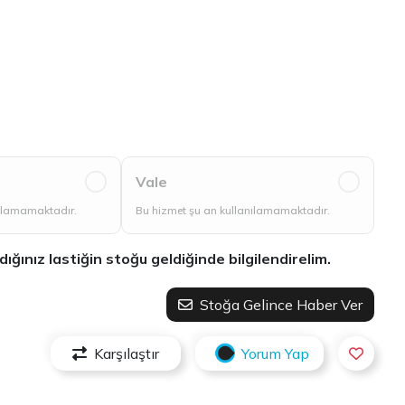
Vale
nılamamaktadır.
Bu hizmet şu an kullanılamamaktadır.
ınız lastiğin stoğu geldiğinde bilgilendirelim.
Stoğa Gelince Haber Ver
Karşılaştır
Yorum Yap