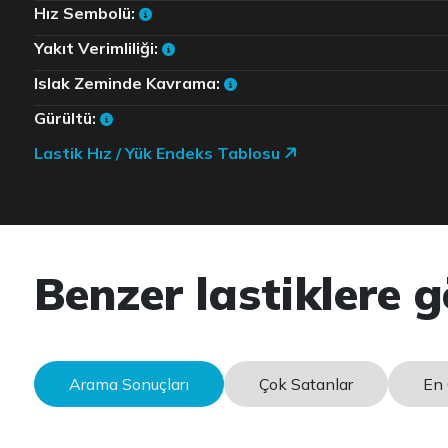
Hız Sembolü:
Yakıt Verimliliği:
Islak Zeminde Kavrama:
Gürültü:
Lastik Hız / Yük Endeks Tablosu
Benzer lastiklere g
Arama Sonuçları
Çok Satanlar
En 