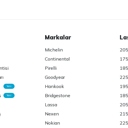
Markalar
La
Michelin
205
Continental
175
ntisi
Pirelli
185
rı
Goodyear
225
Hankook
195
Yeni
s
Bridgestone
185
Yeni
Lassa
205
ş
Nexen
215
Nokian
225