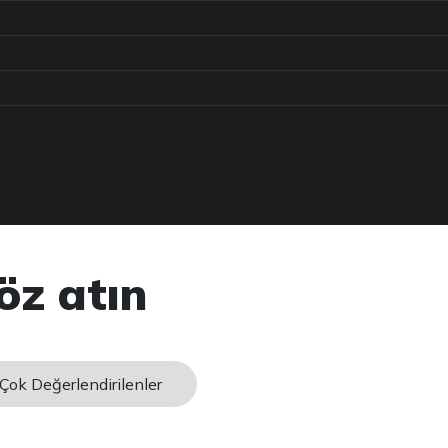
öz atın
Çok Değerlendirilenler