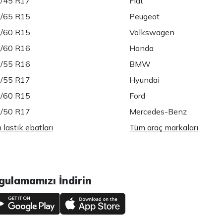
/45 R17
Fiat
/65 R15
Peugeot
/60 R15
Volkswagen
/60 R16
Honda
/55 R16
BMW
/55 R17
Hyundai
/60 R15
Ford
/50 R17
Mercedes-Benz
lastik ebatları
Tüm araç markaları
gulamamızı İndirin