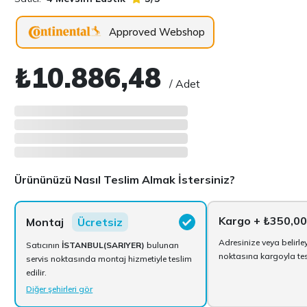
Approved Webshop
₺10.886,48
/ Adet
Ürününüzü Nasıl Teslim Almak İstersiniz?
Kargo
+ ₺350,00
Montaj
Ücretsiz
Adresinize veya belirle
Satıcının
İSTANBUL(SARIYER)
bulunan
noktasına kargoyla tesl
servis noktasında montaj hizmetiyle teslim
edilir.
Diğer şehirleri gör