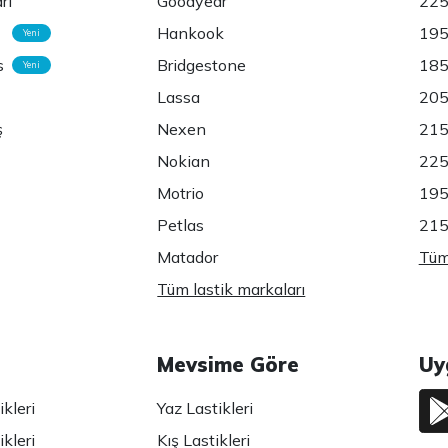
rı
Goodyear
225
Hankook
195
Yeni
s
Bridgestone
185
Yeni
Lassa
205
ş
Nexen
215
Nokian
225
Motrio
195
Petlas
215
Matador
Tüm 
Tüm lastik markaları
Mevsime Göre
Uy
kleri
Yaz Lastikleri
kleri
Kış Lastikleri