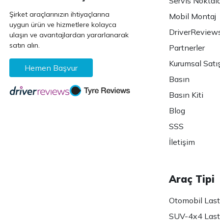
Servis Noktala
Şirket araçlarınızın ihtiyaçlarına
Mobil Montaj
uygun ürün ve hizmetlere kolayca
DriverReview
ulaşın ve avantajlardan yararlanarak
satın alın.
Partnerler
Kurumsal Satı
Hemen Başvur
Basın
Basın Kiti
Blog
SSS
İletişim
Araç Tipi
Otomobil Lasti
SUV-4x4 Lasti