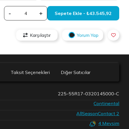
-
+
Sepete Ekle - ₺43.545,92
Karşılaştır
Yorum Yap
Taksit Seçenekleri
Diğer Satıcılar
225-55R17-0320145000-C
Continental
AllSeasonContact 2
4 Mevsim