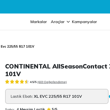
Markalar
Araçlar
Kampanyalar
 Evc 225/55 R17 101V
CONTINENTAL AllSeasonContact 2
101V
4.5/5
(603 Değerlendirme)
Lastik Ebatı:
XL EVC 225/55 R17 101V
Satıcı:
4 Mevsim Lastik
5/5