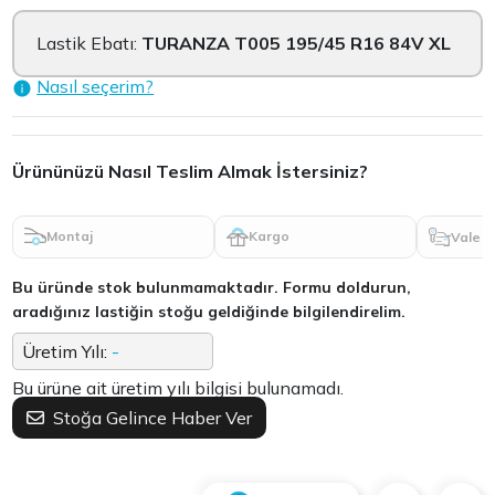
Lastik Ebatı:
TURANZA T005 195/45 R16 84V XL
Nasıl seçerim?
Ürününüzü Nasıl Teslim Almak İstersiniz?
Montaj
Kargo
Vale
Bu üründe stok bulunmamaktadır. Formu doldurun,
aradığınız lastiğin stoğu geldiğinde bilgilendirelim.
Üretim Yılı:
-
Bu ürüne ait üretim yılı bilgisi bulunamadı.
Stoğa Gelince Haber Ver