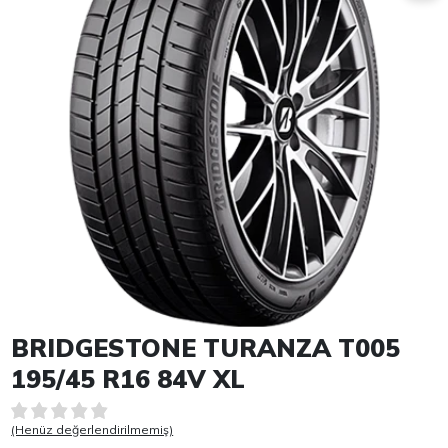
Item 1 of 1
BRIDGESTONE TURANZA T005
195/45 R16 84V XL
(Henüz değerlendirilmemiş)