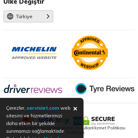
Ülke Değiştir
Türkiye
×
Çerezler,
servislet.com
web
sitesini ve hizmetlerimizi
daha etkin bir şekilde
KVKK
Aydınlatma Metni
Kullanım Koşulları
Hizmet Politikası
sunmamızı sağlamaktadır.
Çerez Politikası