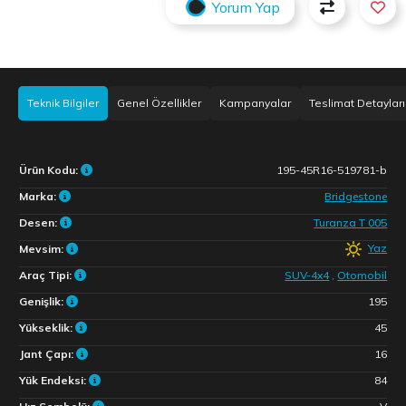
Yorum Yap
Teknik Bilgiler
Genel Özellikler
Kampanyalar
Teslimat Detayları
Ürün Kodu:
195-45R16-519781-b
Marka:
Bridgestone
Desen:
Turanza T 005
Yaz
Mevsim:
Araç Tipi:
SUV-4x4
,
Otomobil
Genişlik:
195
Yükseklik:
45
Jant Çapı:
16
Yük Endeksi:
84