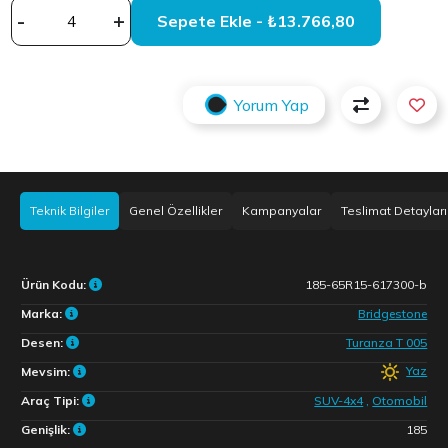
-
+
Sepete Ekle - ₺13.766,80
Yorum Yap
Teknik Bilgiler
Genel Özellikler
Kampanyalar
Teslimat Detayları
Ürün Kodu:
185-65R15-617300-b
Marka:
Bridgestone
Desen:
Turanza T 005
Yaz
Mevsim:
Araç Tipi:
SUV-4x4
,
Otomobil
Genişlik:
185