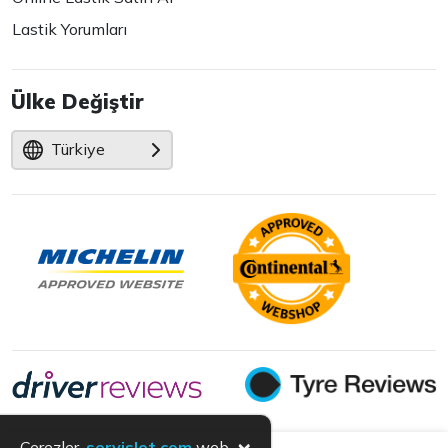
Lastik Yorumları
Ülke Değiştir
Türkiye
×
Çerezler,
servislet.com
web