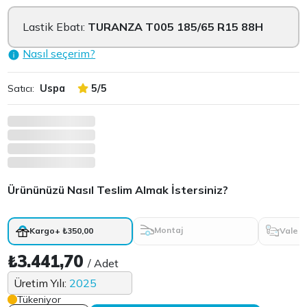
Lastik Ebatı:
TURANZA T005 185/65 R15 88H
Nasıl seçerim?
Satıcı:
Uspa
5/5
Ürününüzü Nasıl Teslim Almak İstersiniz?
Montaj
Vale
Kargo
+ ₺350,00
₺3.441,70
/ Adet
Üretim Yılı:
2025
Tükeniyor