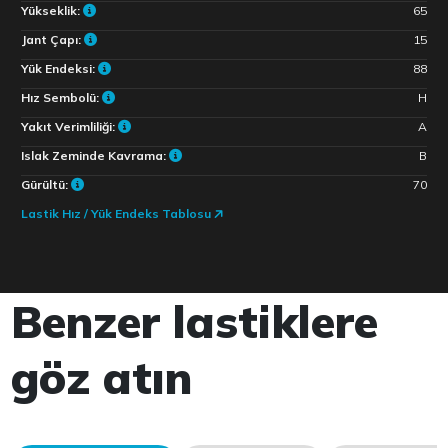
Yükseklik:
65
Jant Çapı:
15
Yük Endeksi:
88
Hız Sembolü:
H
Yakıt Verimliliği:
A
Islak Zeminde Kavrama:
B
Gürültü:
70
Lastik Hız / Yük Endeks Tablosu
Benzer lastiklere
göz atın