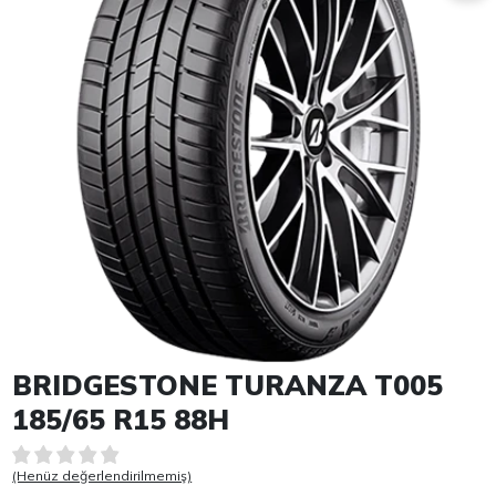
Item 1 of 1
BRIDGESTONE TURANZA T005
185/65 R15 88H
(Henüz değerlendirilmemiş)