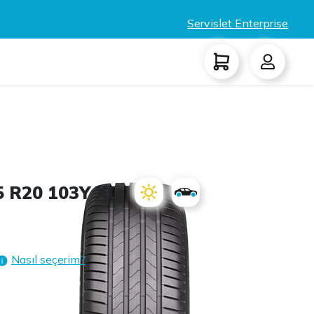
Servislet Enterprise
 R20 103Y XL
Nasıl seçerim?