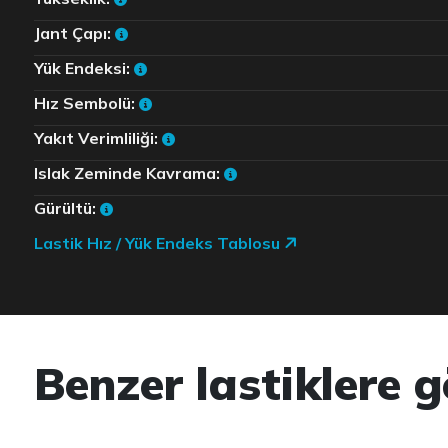
Jant Çapı:
Yük Endeksi:
Hız Sembolü:
Yakıt Verimliliği:
Islak Zeminde Kavrama:
Gürültü:
Lastik Hız / Yük Endeks Tablosu
Benzer lastiklere g