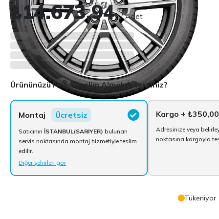
₺14.673,94
/ Adet
Ürününüzü Nasıl Teslim Almak İstersiniz?
Kargo
+ ₺350,00
Montaj
Ücretsiz
Adresinize veya belirle
Satıcının
İSTANBUL(SARIYER)
bulunan
noktasına kargoyla tesl
servis noktasında montaj hizmetiyle teslim
edilir.
Diğer şehirleri gör
Tükeniyor