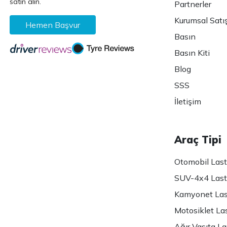
satın alın.
Partnerler
Kurumsal Satı
Hemen Başvur
Basın
Basın Kiti
Blog
SSS
İletişim
Araç Tipi
Otomobil Lasti
SUV-4x4 Lasti
Kamyonet Last
Motosiklet Las
Ağır Vasıta Las