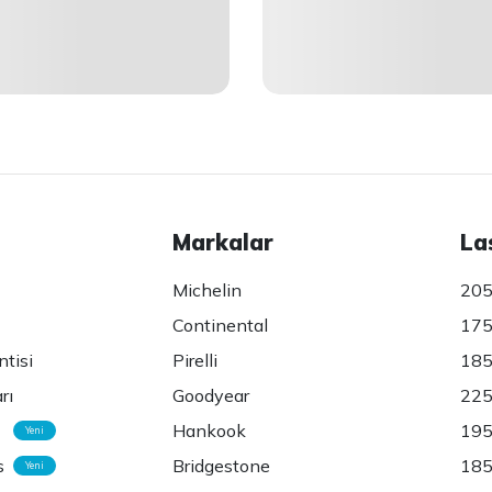
Markalar
La
Michelin
205
Continental
175
ntisi
Pirelli
185
rı
Goodyear
225
Hankook
195
Yeni
s
Bridgestone
185
Yeni