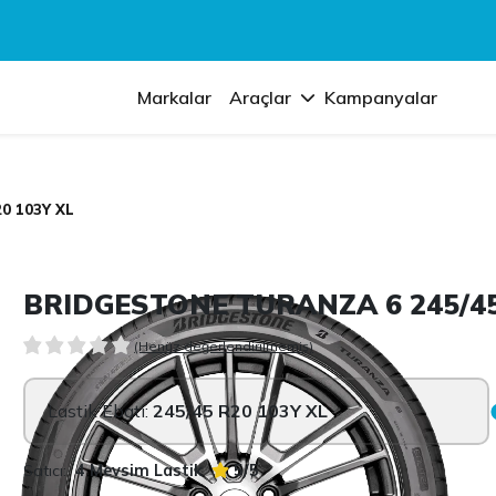
Markalar
Araçlar
Kampanyalar
0 103Y XL
BRIDGESTONE TURANZA 6 245/45
(Henüz değerlendirilmemiş)
Lastik Ebatı:
245/45 R20 103Y XL
Satıcı:
4 Mevsim Lastik
5/5