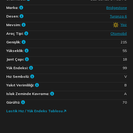
Marka:
Bridgestone
Desen:
Turanza 6
Yaz
Mevsim:
Araç Tipi:
Otomobil
Genişlik:
215
Yükseklik:
55
Jant Çapı:
18
Yük Endeksi:
99
Hız Sembolü:
V
Yakıt Verimliliği:
B
Islak Zeminde Kavrama:
A
Gürültü:
70
Lastik Hız / Yük Endeks Tablosu