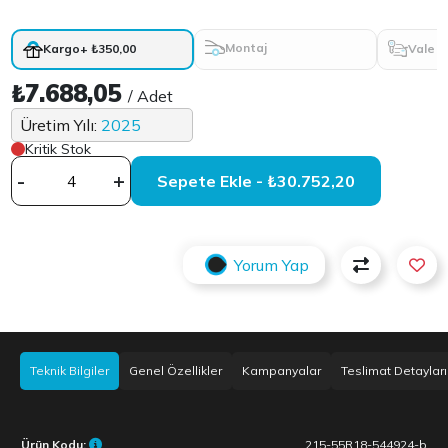
Montaj
Vale
Kargo
+ ₺350,00
₺7.688,05
/ Adet
Üretim Yılı:
2025
Kritik Stok
-
+
Sepete Ekle - ₺30.752,20
Yorum Yap
Teknik Bilgiler
Genel Özellikler
Kampanyalar
Teslimat Detayları
Ürün Kodu:
215-55R18-544924-b