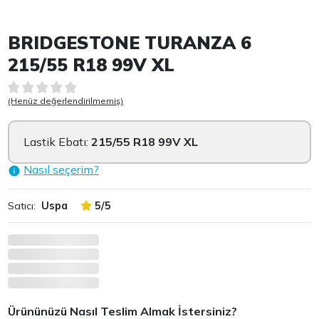
Item 1 of 3
BRIDGESTONE TURANZA 6
215/55 R18 99V XL
(Henüz değerlendirilmemiş)
Lastik Ebatı:
215/55 R18 99V XL
Nasıl seçerim?
Satıcı:
Uspa
5/5
Ürününüzü Nasıl Teslim Almak İstersiniz?