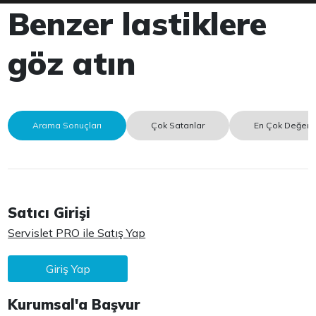
Benzer lastiklere
göz atın
Arama Sonuçları
Çok Satanlar
En Çok Değerle
Satıcı Girişi
Servislet PRO ile Satış Yap
Giriş Yap
Kurumsal'a Başvur