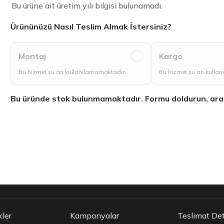
Bu ürüne ait üretim yılı bilgisi bulunamadı.
Ürününüzü Nasıl Teslim Almak İstersiniz?
Montaj
Kargo
Bu hizmet şu an kullanılamamaktadır.
Bu hizmet şu an kulla
Bu üründe stok bulunmamaktadır. Formu doldurun, aradığ
kler
Kampanyalar
Teslimat Det