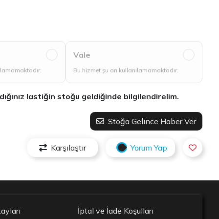
Vale
nılamamaktadır.
Bu hizmet şu an kullanılamamaktadır.
ınız lastiğin stoğu geldiğinde bilgilendirelim.
Stoğa Gelince Haber Ver
Karşılaştır
Yorum Yap
ayları
İptal ve İade Koşulları