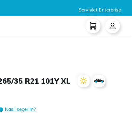
Servislet Enterprise
5/35 R21 101Y XL
Nasıl seçerim?