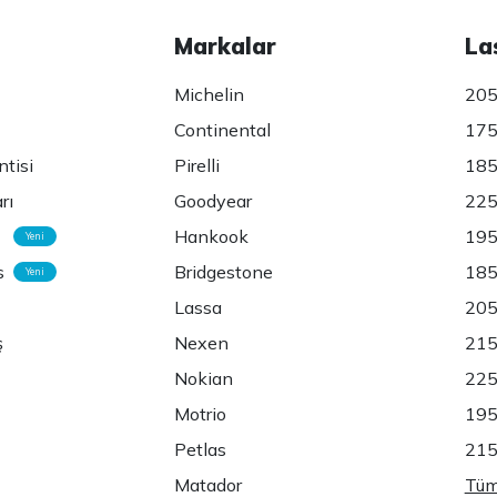
Markalar
La
Michelin
205
Continental
175
ntisi
Pirelli
185
rı
Goodyear
225
Hankook
195
Yeni
s
Bridgestone
185
Yeni
Lassa
205
ş
Nexen
215
Nokian
225
Motrio
195
Petlas
215
Matador
Tüm 