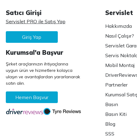
Satıcı Girişi
Servislet
Servislet PRO ile Satış Yap
Hakkımızda
Nasıl Çalışır?
Giriş Yap
Servislet Gara
Kurumsal'a Başvur
Servis Noktala
Şirket araçlarınızın ihtiyaçlarına
Mobil Montaj
uygun ürün ve hizmetlere kolayca
DriverReview
ulaşın ve avantajlardan yararlanarak
satın alın.
Partnerler
Kurumsal Satı
Hemen Başvur
Basın
Basın Kiti
Blog
SSS