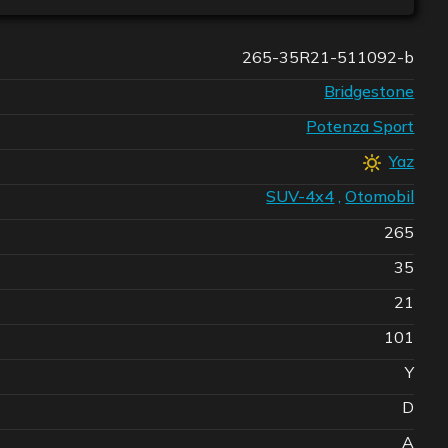
265-35R21-511092-b
Bridgestone
Potenza Sport
Yaz
SUV-4x4
,
Otomobil
265
35
21
101
Y
D
A