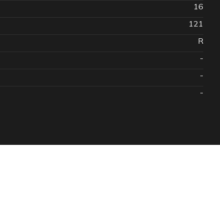
16
121
R
-
-
-