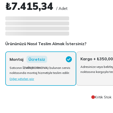
₺7.415,34
/ Adet
Ürününüzü Nasıl Teslim Almak İstersiniz?
Kargo
+ ₺350,0
Montaj
Ücretsiz
Adresinize veya belirle
Satıcının
İZMİR(BORNOVA)
bulunan servis
noktasına kargoyla tesl
noktasında montaj hizmetiyle teslim edilir.
Diğer şehirleri gör
Kritik Stok