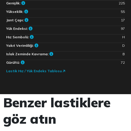
Genişlik:
225
Yükseklik:
55
Jant Çapı:
17
Yük Endeksi:
97
Hız Sembolü:
H
Yakıt Verimliliği:
D
Islak Zeminde Kavrama:
B
Gürültü:
72
Lastik Hız / Yük Endeks Tablosu
Benzer lastiklere
göz atın