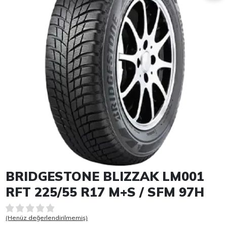
Item 1 of 1
BRIDGESTONE BLIZZAK LM001
RFT 225/55 R17 M+S / SFM 97H
(Henüz değerlendirilmemiş)