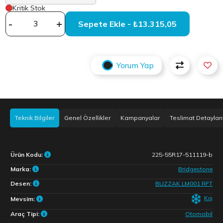
Kritik Stok
-
+
Sepete Ekle - ₺13.315,05
Yorum Yap
Teknik Bilgiler
Genel Özellikler
Kampanyalar
Teslimat Detayları
Ürün Kodu:
225-55R17-511119-b
Marka:
Bridgestone
Desen:
BLIZZAK LM001 RFT
Kış
Mevsim:
Araç Tipi:
Otomobil