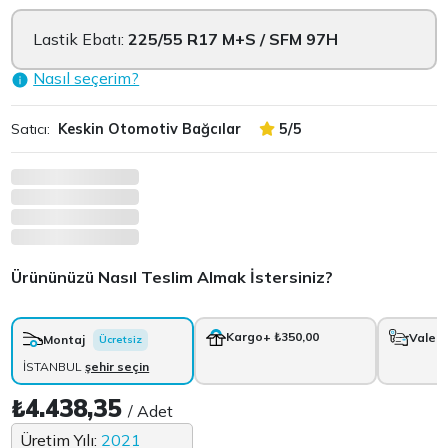
Lastik Ebatı:
225/55 R17 M+S / SFM 97H
Nasıl seçerim?
Satıcı:
Keskin Otomotiv Bağcılar
5/5
Ürününüzü Nasıl Teslim Almak İstersiniz?
Kargo
+ ₺350,00
Vale
+
Montaj
Ücretsiz
İSTANBUL
şehir seçin
₺4.438,35
/ Adet
Üretim Yılı:
2021