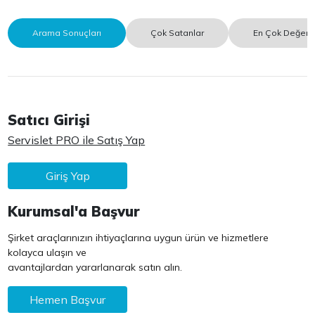
Arama Sonuçları
Çok Satanlar
En Çok Değerle
Satıcı Girişi
Servislet PRO ile Satış Yap
Giriş Yap
Kurumsal'a Başvur
Şirket araçlarınızın ihtiyaçlarına uygun ürün ve hizmetlere
kolayca ulaşın ve
avantajlardan yararlanarak satın alın.
Hemen Başvur