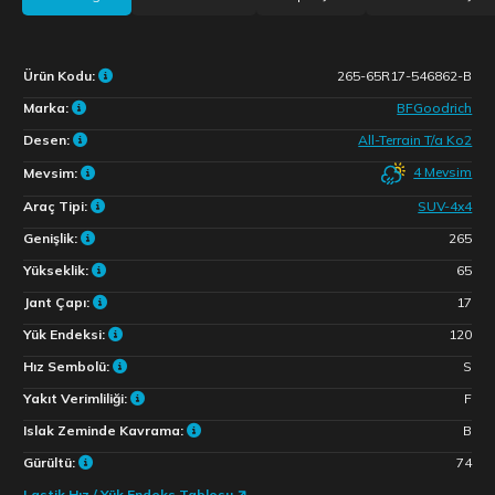
Ürün Kodu:
265-65R17-546862-B
Marka:
BFGoodrich
Desen:
All-Terrain T/a Ko2
4 Mevsim
Mevsim:
Araç Tipi:
SUV-4x4
Genişlik:
265
Yükseklik:
65
Jant Çapı:
17
Yük Endeksi:
120
Hız Sembolü:
S
Yakıt Verimliliği:
F
Islak Zeminde Kavrama:
B
Gürültü:
74
Lastik Hız / Yük Endeks Tablosu