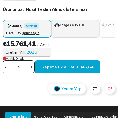
Ürününüzü Nasıl Teslim Almak İstersiniz?
Vale
Kargo
+ ₺350,00
Montaj
Ücretsiz
ERZURUM
şehir seçin
₺15.761,41
/ Adet
Üretim Yılı:
2025
Kritik Stok
-
+
Sepete Ekle - ₺63.045,64
Yorum Yap
Teknik Bilgiler
Genel Özellikler
Kampanyalar
Teslimat Detayları