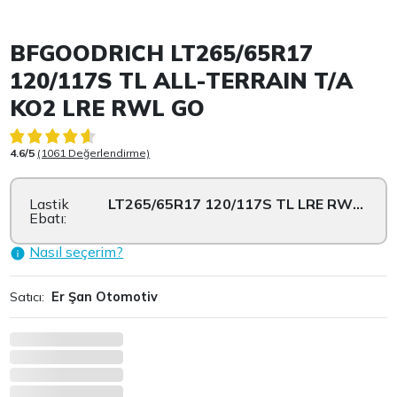
Item 1 of 3
BFGOODRICH LT265/65R17
120/117S TL ALL-TERRAIN T/A
KO2 LRE RWL GO
4.6/5
(1061 Değerlendirme)
Lastik
LT265/65R17 120/117S TL LRE RWL GO
Ebatı:
Nasıl seçerim?
Satıcı:
Er Şan Otomotiv