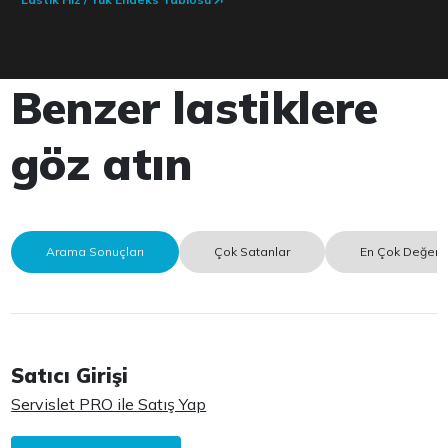
Benzer lastiklere
göz atın
Arama Sonuçları
Çok Satanlar
En Çok Değerle
Satıcı Girişi
Servislet PRO ile Satış Yap