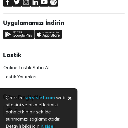
Uygulamamızı İndirin
Lastik
Online Lastik Satın Al
Lastik Yorumları
×
Ülke Değiştir
Çerezler,
servislet.com
web
sitesini ve hizmetlerimizi
Türkiye
daha etkin bir şekilde
sunmamızı sağlamaktadır.
Detaylı bilgi için
Kişisel