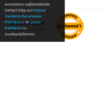
sunmamızı sağlamaktadır.
Detaylı bilgi için
Kişisel
Verilerin Korunması
Politikası
'ı ile
Çerez
Politikası
'nı
inceleyebilirsiniz.
KVKK
Aydınlatma Metni
Kullanım Koşulları
Hizmet Politikası
Çerez Politikası