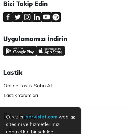
Bizi Takip Edin
Uygulamamızı İndirin
Lastik
Online Lastik Satın Al
Lastik Yorumları
×
Ülke Değiştir
Çerezler,
servislet.com
web
sitesini ve hizmetlerimizi
Türkiye
daha etkin bir şekilde