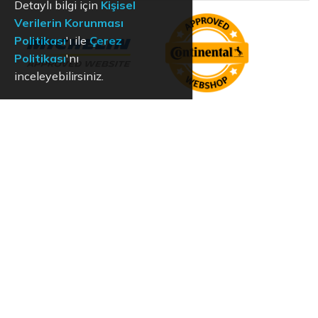
Detaylı bilgi için
Kişisel
Verilerin Korunması
Politikası
'ı ile
Çerez
Politikası
'nı
inceleyebilirsiniz.
KVKK
Aydınlatma Metni
Kullanım Koşulları
Hizmet Politikası
Çerez Politikası