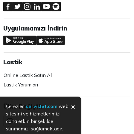
Uygulamamızı İndirin
Lastik
Online Lastik Satın Al
Lastik Yorumları
×
Ülke Değiştir
Çerezler,
servislet.com
web
sitesini ve hizmetlerimizi
Türkiye
daha etkin bir şekilde
sunmamızı sağlamaktadır.