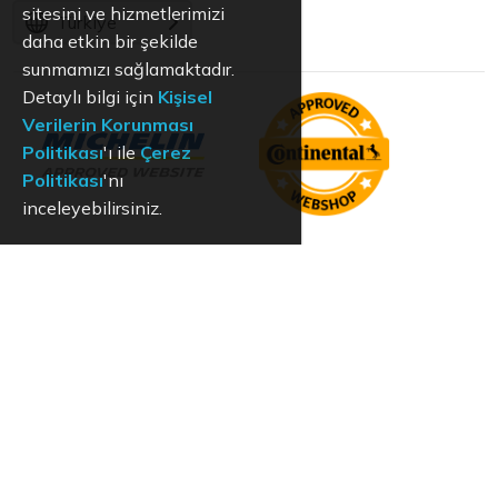
sitesini ve hizmetlerimizi
Türkiye
daha etkin bir şekilde
sunmamızı sağlamaktadır.
Detaylı bilgi için
Kişisel
Verilerin Korunması
Politikası
'ı ile
Çerez
Politikası
'nı
inceleyebilirsiniz.
KVKK
Aydınlatma Metni
Kullanım Koşulları
Hizmet Politikası
Çerez Politikası