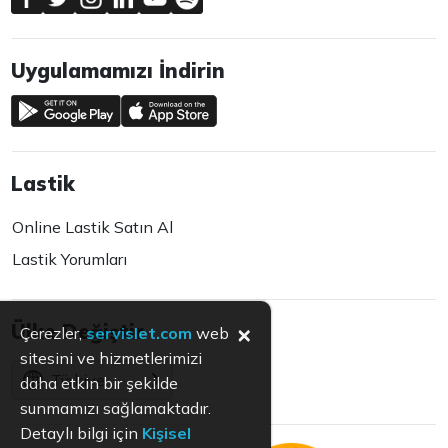
Uygulamamızı İndirin
Lastik
Online Lastik Satın Al
Lastik Yorumları
×
Ülke Değiştir
Çerezler,
servislet.com
web
sitesini ve hizmetlerimizi
Türkiye
daha etkin bir şekilde
sunmamızı sağlamaktadır.
Detaylı bilgi için
Kişisel