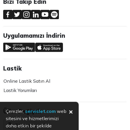
Bizi Takip Edin
Uygulamamızı İndirin
Lastik
Online Lastik Satın Al
Lastik Yorumları
×
Ülke Değiştir
Çerezler,
servislet.com
web
sitesini ve hizmetlerimizi
Türkiye
daha etkin bir şekilde