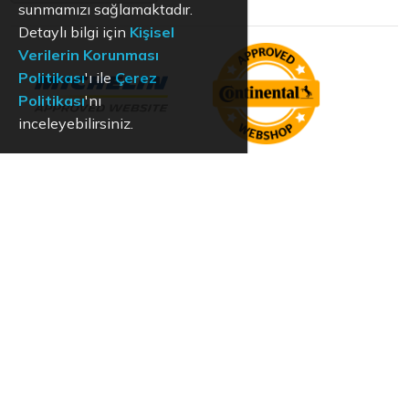
sunmamızı sağlamaktadır.
Detaylı bilgi için
Kişisel
Verilerin Korunması
Politikası
'ı ile
Çerez
Politikası
'nı
inceleyebilirsiniz.
KVKK
Aydınlatma Metni
Kullanım Koşulları
Hizmet Politikası
Çerez Politikası