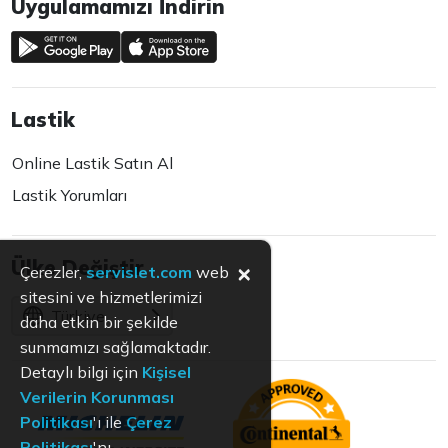
Uygulamamızı İndirin
Lastik
Online Lastik Satın Al
Lastik Yorumları
Ülke Değiştir
×
Çerezler,
servislet.com
web
sitesini ve hizmetlerimizi
Türkiye
daha etkin bir şekilde
sunmamızı sağlamaktadır.
Detaylı bilgi için
Kişisel
Verilerin Korunması
Politikası
'ı ile
Çerez
Politikası
'nı