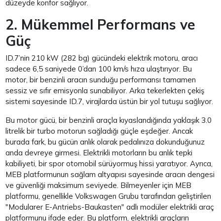
düzeyde konfor sağlıyor.
2. Mükemmel Performans ve
Güç
ID.7’nin 210 kW (282 bg) gücündeki elektrik motoru, aracı
sadece 6,5 saniyede 0’dan 100 km/s hıza ulaştırıyor. Bu
motor, bir benzinli aracın sunduğu performansı tamamen
sessiz ve sıfır emisyonla sunabiliyor. Arka tekerlekten çekiş
sistemi sayesinde ID.7, virajlarda üstün bir yol tutuşu sağlıyor.
Bu motor gücü, bir benzinli araçla kıyaslandığında yaklaşık 3.0
litrelik bir turbo motorun sağladığı güçle eşdeğer. Ancak
burada fark, bu gücün anlık olarak pedalınıza dokunduğunuz
anda devreye girmesi. Elektrikli motorların bu anlık tepki
kabiliyeti, bir spor otomobil sürüyormuş hissi yaratıyor. Ayrıca,
MEB platformunun sağlam altyapısı sayesinde aracın dengesi
ve güvenliği maksimum seviyede. Bilmeyenler için MEB
platformu, genellikle Volkswagen Grubu tarafından geliştirilen
"Modularer E-Antriebs-Baukasten" adlı modüler elektrikli araç
platformunu ifade eder. Bu platform, elektrikli araçların