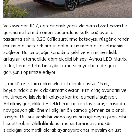
Volkswagen ID.7, aerodinamik yapısıyla hem dikkat çekici bir
görünüme hem de enerji tasarrufuna katkı sağlayan bir
tasarıma sahip. 0.23 Cd’lik sürtünme katsayısı, rüzgâr direncini
minimuma indirerek aracın daha uzun mesafe kat etmesini
sağlıyor. Bu, bir uçağın kanadına şekil veren mühendislik
anlayışını otomobilde görmek gibi bir şey! Ayrıca LED Matrix
farlar, hem estetik bir aydınlatma sunuyor hem de gece
görüşünü optimize ediyor.
İç mekân ise tam anlamıyla bir teknoloji üssü. 15 inç
boyutundaki büyük dokunmatik ekran, tüm araç ayarlarını ve
multimedya işlevlerini kolayca kontrol etmenizi sağlıyor.
Artırılmış gerçeklik destekli head-up display, sürüş sırasında
navigasyon gibi önemli bilgileri ön camda görmenize olanak
tanıyor. Bu, sizi sanki bir video oyununun içindeymişsiniz gibi
hissettirebilir! Akıllı iklimlendirme sistemi ise iç mekân
sıcaklığını otomatik olarak ayarlayarak her mevsim en üst