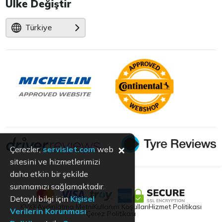
Ülke Değiştir
Türkiye
×
Çerezler,
servislet.com
web
sitesini ve hizmetlerimizi
daha etkin bir şekilde
sunmamızı sağlamaktadır.
Detaylı bilgi için
Kişisel
KVKK
Aydınlatma Metni
Kullanım Koşulları
Hizmet Politikası
Verilerin Korunması
Çerez Politikası