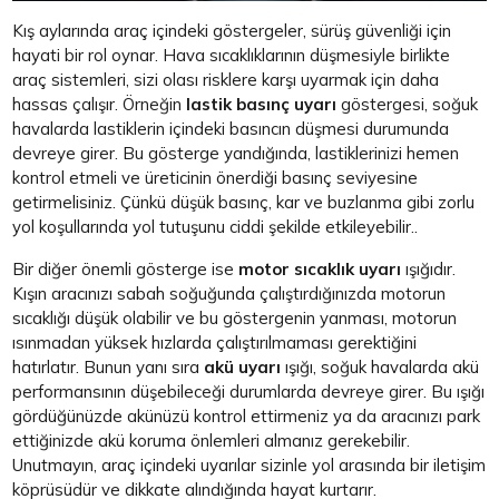
Kış aylarında araç içindeki göstergeler, sürüş güvenliği için
hayati bir rol oynar. Hava sıcaklıklarının düşmesiyle birlikte
araç sistemleri, sizi olası risklere karşı uyarmak için daha
hassas çalışır. Örneğin
lastik basınç uyarı
göstergesi, soğuk
havalarda lastiklerin içindeki basıncın düşmesi durumunda
devreye girer. Bu gösterge yandığında, lastiklerinizi hemen
kontrol etmeli ve üreticinin önerdiği basınç seviyesine
getirmelisiniz. Çünkü düşük basınç, kar ve buzlanma gibi zorlu
yol koşullarında yol tutuşunu ciddi şekilde etkileyebilir..
Bir diğer önemli gösterge ise
motor sıcaklık uyarı
ışığıdır.
Kışın aracınızı sabah soğuğunda çalıştırdığınızda motorun
sıcaklığı düşük olabilir ve bu göstergenin yanması, motorun
ısınmadan yüksek hızlarda çalıştırılmaması gerektiğini
hatırlatır. Bunun yanı sıra
akü uyarı
ışığı, soğuk havalarda akü
performansının düşebileceği durumlarda devreye girer. Bu ışığı
gördüğünüzde akünüzü kontrol ettirmeniz ya da aracınızı park
ettiğinizde akü koruma önlemleri almanız gerekebilir.
Unutmayın, araç içindeki uyarılar sizinle yol arasında bir iletişim
köprüsüdür ve dikkate alındığında hayat kurtarır.