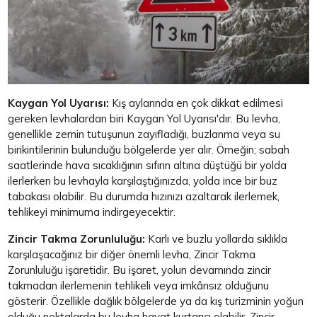
Kaygan Yol Uyarısı:
Kış aylarında en çok dikkat edilmesi
gereken levhalardan biri Kaygan Yol Uyarısı'dır. Bu levha,
genellikle zemin tutuşunun zayıfladığı, buzlanma veya su
birikintilerinin bulunduğu bölgelerde yer alır. Örneğin; sabah
saatlerinde hava sıcaklığının sıfırın altına düştüğü bir yolda
ilerlerken bu levhayla karşılaştığınızda, yolda ince bir buz
tabakası olabilir. Bu durumda hızınızı azaltarak ilerlemek,
tehlikeyi minimuma indirgeyecektir.
Zincir Takma Zorunluluğu:
Karlı ve buzlu yollarda sıklıkla
karşılaşacağınız bir diğer önemli levha, Zincir Takma
Zorunluluğu işaretidir. Bu işaret, yolun devamında zincir
takmadan ilerlemenin tehlikeli veya imkânsız olduğunu
gösterir. Özellikle dağlık bölgelerde ya da kış turizminin yoğun
olduğu noktalarda bu levha hayat kurtarıcı olabilir. Zincir