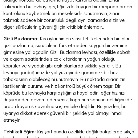
takmadan bu levhayı geçtiğinizde kaygan bir rampada aracın
kontrolünü kaybetmek an meselesidir. Unutmayın, zincir
takmak sadece bir zorunluluk değil, aynı zamanda sizin ve
diğer sürücülerin güvenliği için kritik bir önlemdir..
Gizli Buzlanma:
Kış aylarının en sinsi tehlikelerinden biri olan
gizli buzlanma, sürücülerin fark etmeden kaygan bir zemine
girmesine yol açabilir. Gizli Buzlanma levhası, özellikle sabah
ve akşam saatlerinde sıcaklık farklarının yoğun olduğu,
köprüler ve viyadük gibi açık alanlarda sıklıkla yer alır. Bu
levhayı gördüğünüzde yol yüzeyinde görünmez bir buz
tabakasının olabileceğini unutmayın. Bu noktada aracınızın
lastiklerinin durumu ve hız kontrolü büyük önem taşır. Bir
köprüde bu levhayla karşılaştığınızı hayal edin; eğer hızınızı
düşürmeden devam ederseniz, köprünün sonuna geldiğinizde
aracın kayarak savrulması işten bile değildir. Bu yüzden, bu
uyarıya dikkat ederek güvenli bir şekilde yol almayı ihmal
etmeyin.
Tehlikeli Eğim:
Kış şartlarında özellikle dağlık bölgelerde sıkça