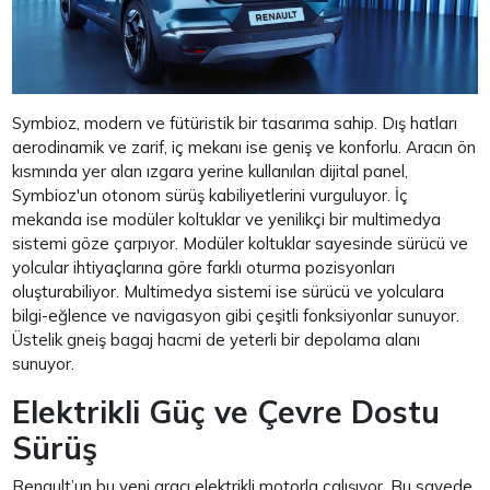
Symbioz, modern ve fütüristik bir tasarıma sahip. Dış hatları
aerodinamik ve zarif, iç mekanı ise geniş ve konforlu. Aracın ön
kısmında yer alan ızgara yerine kullanılan dijital panel,
Symbioz'un otonom sürüş kabiliyetlerini vurguluyor. İç
mekanda ise modüler koltuklar ve yenilikçi bir multimedya
sistemi göze çarpıyor. Modüler koltuklar sayesinde sürücü ve
yolcular ihtiyaçlarına göre farklı oturma pozisyonları
oluşturabiliyor. Multimedya sistemi ise sürücü ve yolculara
bilgi-eğlence ve navigasyon gibi çeşitli fonksiyonlar sunuyor.
Üstelik gneiş bagaj hacmi de yeterli bir depolama alanı
sunuyor.
Elektrikli Güç ve Çevre Dostu
Sürüş
Renault’un bu yeni aracı elektrikli motorla çalışıyor. Bu sayede