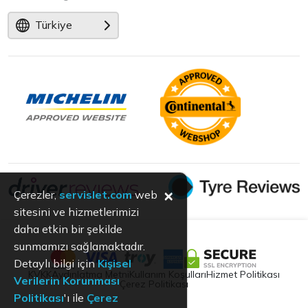
Türkiye
×
Çerezler,
servislet.com
web
sitesini ve hizmetlerimizi
daha etkin bir şekilde
sunmamızı sağlamaktadır.
Detaylı bilgi için
Kişisel
KVKK
Aydınlatma Metni
Kullanım Koşulları
Hizmet Politikası
Verilerin Korunması
Çerez Politikası
Politikası
'ı ile
Çerez