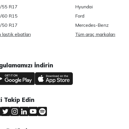
/55 R17
Hyundai
/60 R15
Ford
/50 R17
Mercedes-Benz
lastik ebatları
Tüm araç markaları
gulamamızı İndirin
zi Takip Edin