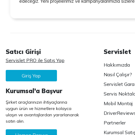
edeceğiz. Yeni projelerimiz ve kampanyalarımızla sizler
Satıcı Girişi
Servislet
Servislet PRO ile Satış Yap
Hakkımızda
Nasıl Çalışır?
Giriş Yap
Servislet Gara
Kurumsal'a Başvur
Servis Noktala
Şirket araçlarınızın ihtiyaçlarına
Mobil Montaj
uygun ürün ve hizmetlere kolayca
DriverReview
ulaşın ve avantajlardan yararlanarak
satın alın.
Partnerler
Kurumsal Satı
Hemen Başvur