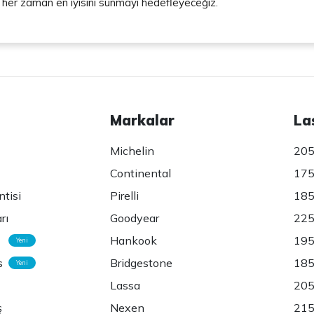
e her zaman en iyisini sunmayı hedefleyeceğiz.
Markalar
La
Michelin
205
Continental
175
ntisi
Pirelli
185
rı
Goodyear
225
Hankook
195
Yeni
s
Bridgestone
185
Yeni
Lassa
205
ş
Nexen
215