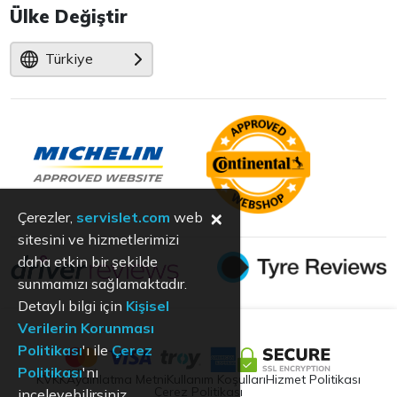
Ülke Değiştir
Türkiye
×
Çerezler,
servislet.com
web
sitesini ve hizmetlerimizi
daha etkin bir şekilde
sunmamızı sağlamaktadır.
Detaylı bilgi için
Kişisel
Verilerin Korunması
Politikası
'ı ile
Çerez
Politikası
'nı
KVKK
Aydınlatma Metni
Kullanım Koşulları
Hizmet Politikası
Çerez Politikası
inceleyebilirsiniz.