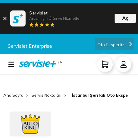
Servislet
Aç
Aracın İçin Ürün ve Hizmetler
Oto Ekspertiz
Servislet Enterprise
TR
Ana Sayfa
Servis Noktaları
İstanbul Şerifali Oto Ekspertiz