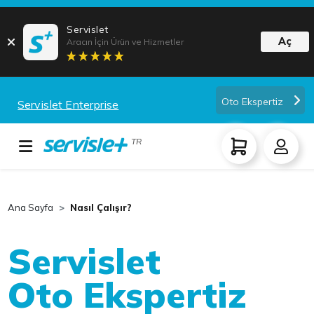
Servislet
Aç
Aracın İçin Ürün ve Hizmetler
Oto Ekspertiz
Servislet Enterprise
TR
Ana Sayfa
Nasıl Çalışır?
Servislet
Oto Ekspertiz