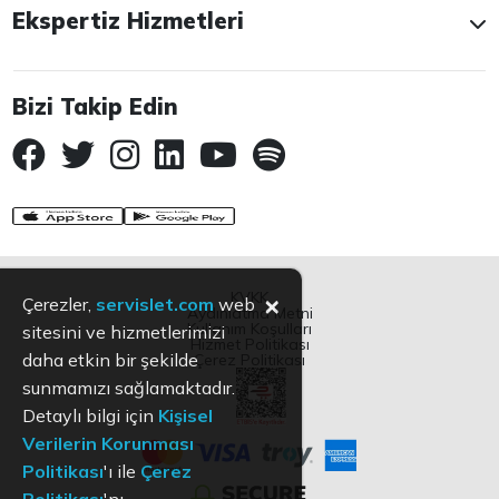
Ekspertiz Hizmetleri
Bizi Takip Edin
KVKK
×
Çerezler,
servislet.com
web
Aydınlatma Metni
Kullanım Koşulları
sitesini ve hizmetlerimizi
Hizmet Politikası
daha etkin bir şekilde
Çerez Politikası
sunmamızı sağlamaktadır.
Detaylı bilgi için
Kişisel
Verilerin Korunması
Politikası
'ı ile
Çerez