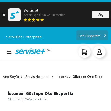
Servislet
Aç
Aracın İçin Ürün ve Hizmetler
Oto Ekspertiz
Servislet Enterprise
TR
Ana Sayfa
Servis Noktaları
İstanbul Göztepe Oto Ekspertiz
İstanbul Göztepe Oto Ekspertiz
0 Hizmet
Değerlendirme