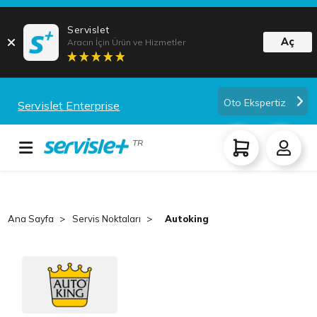
Servislet
Aç
Aracın İçin Ürün ve Hizmetler
Oto Ekspertiz
Servislet Enterprise
TR
Ana Sayfa
Servis Noktaları
Autoking