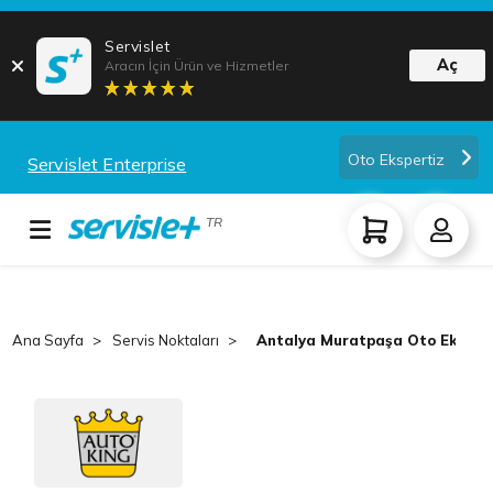
Servislet
Aç
Aracın İçin Ürün ve Hizmetler
Oto Ekspertiz
Servislet Enterprise
TR
Ana Sayfa
Servis Noktaları
Antalya Muratpaşa Oto Eksper